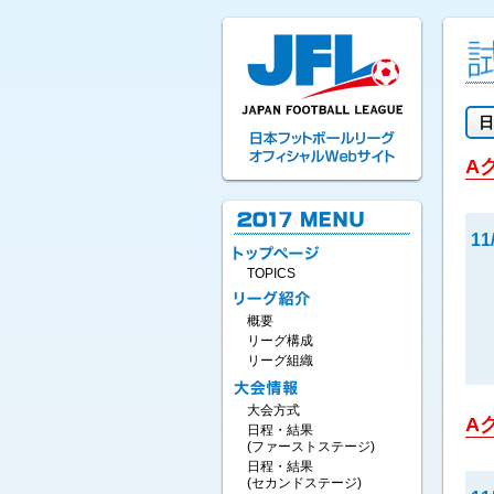
日
A
11
TOPICS
概要
リーグ構成
リーグ組織
大会方式
A
日程・結果
(ファーストステージ)
日程・結果
(セカンドステージ)