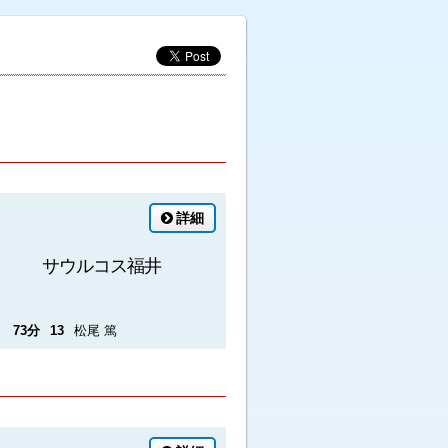
詳細
サウルコス福井
73分
13
松尾 篤