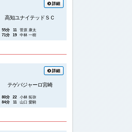
詳細
高知ユナイテッドＳＣ
55分
11
菅原 康太
71分
19
中林 一樹
詳細
テゲバジャーロ宮崎
80分
22
小林 拓弥
84分
11
山口 愛騎