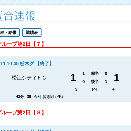
程・結果
戦績表
グループ第2日【７】
/11 10:45 栃木グ 【終了】
1
前半
0
1
1
松江シティＦＣ
0
後半
1
3
PK
4
43分
39
金村 賢志郎 (PK)
グループ第2日【８】