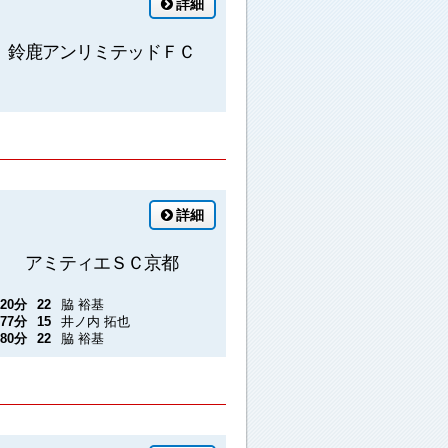
詳細
鈴鹿アンリミテッドＦＣ
詳細
アミティエＳＣ京都
20分
22
脇 裕基
77分
15
井ノ内 拓也
80分
22
脇 裕基