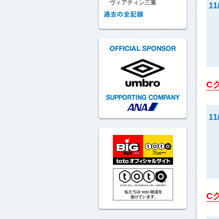
ヴィアティン三重
11
C
1
C