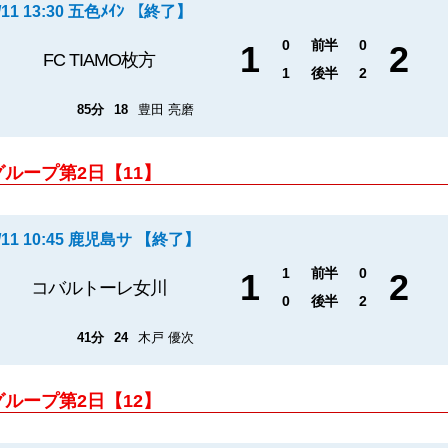
/11 13:30 五色ﾒｲﾝ 【終了】
0
前半
0
1
2
FC TIAMO枚方
1
後半
2
85分
18
豊田 亮磨
グループ第2日【11】
1/11 10:45 鹿児島サ 【終了】
1
前半
0
1
2
コバルトーレ女川
0
後半
2
41分
24
木戸 優次
グループ第2日【12】