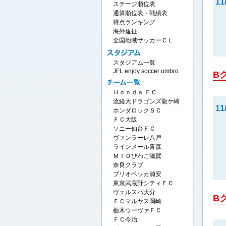
11
ステージ順位表
通算順位表・戦績表
得点ランキング
海外遠征
全国地域サッカーＣＬ
スタジアム一覧
JFL enjoy soccer umbro
B
Ｈｏｎｄａ ＦＣ
流経大ドラゴンズ龍ケ崎
11
ホンダロックＳＣ
ＦＣ大阪
ソニー仙台ＦＣ
ヴァンラーレ八戸
ラインメール青森
ＭＩＯびわこ滋賀
奈良クラブ
ブリオベッカ浦安
東京武蔵野シティＦＣ
ヴェルスパ大分
B
ＦＣマルヤス岡崎
栃木ウーヴァＦＣ
ＦＣ今治