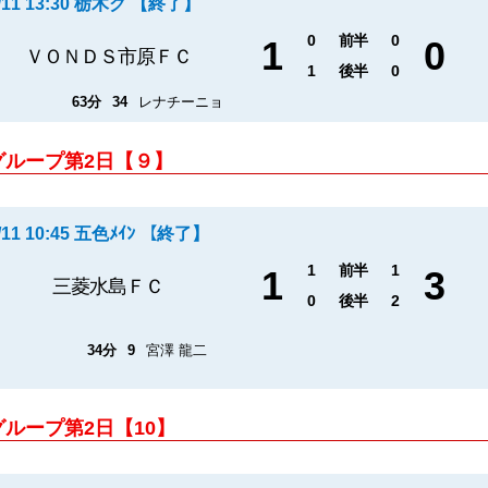
/11 13:30 栃木グ 【終了】
0
前半
0
1
0
ＶＯＮＤＳ市原ＦＣ
1
後半
0
63分
34
レナチーニョ
グループ第2日【９】
/11 10:45 五色ﾒｲﾝ 【終了】
1
前半
1
1
3
三菱水島ＦＣ
0
後半
2
34分
9
宮澤 龍二
グループ第2日【10】