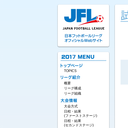
TOPICS
概要
リーグ構成
リーグ組織
大会方式
日程・結果
(ファーストステージ)
日程・結果
(セカンドステージ)