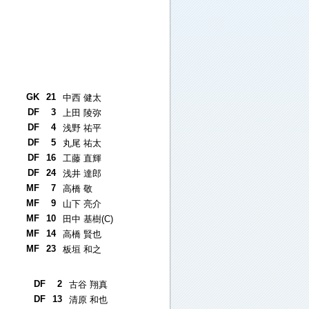
GK
21
中西 健太
DF
3
上田 陵弥
DF
4
浅野 祐平
DF
5
丸尾 祐太
DF
16
工藤 直輝
DF
24
浅井 達郎
MF
7
高橋 敬
MF
9
山下 亮介
MF
10
田中 基樹(C)
MF
14
高橋 賢也
MF
23
板垣 和之
DF
2
古谷 翔真
DF
13
清原 和也