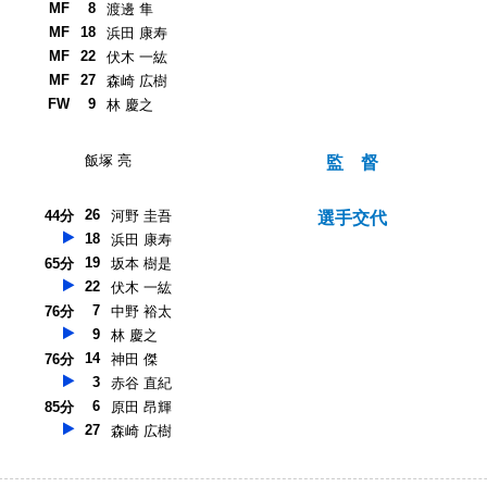
MF
8
渡邊 隼
MF
18
浜田 康寿
MF
22
伏木 一紘
MF
27
森崎 広樹
FW
9
林 慶之
飯塚 亮
監 督
26
44分
河野 圭吾
選手交代
18
浜田 康寿
19
65分
坂本 樹是
22
伏木 一紘
7
76分
中野 裕太
9
林 慶之
14
76分
神田 傑
3
赤谷 直紀
6
85分
原田 昂輝
27
森崎 広樹