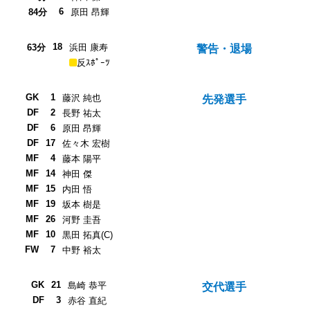
6
84分
原田 昂輝
18
63分
浜田 康寿
警告・退場
反ｽﾎﾟｰﾂ
GK
1
藤沢 純也
先発選手
DF
2
長野 祐太
DF
6
原田 昂輝
DF
17
佐々木 宏樹
MF
4
藤本 陽平
MF
14
神田 傑
MF
15
内田 悟
MF
19
坂本 樹是
MF
26
河野 圭吾
MF
10
黒田 拓真(C)
FW
7
中野 裕太
GK
21
島崎 恭平
交代選手
DF
3
赤谷 直紀