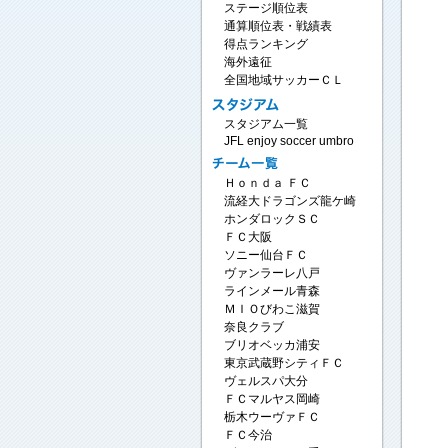
ステージ順位表
通算順位表・戦績表
得点ランキング
海外遠征
全国地域サッカーＣＬ
スタジアム一覧
JFL enjoy soccer umbro
Ｈｏｎｄａ ＦＣ
流経大ドラゴンズ龍ケ崎
ホンダロックＳＣ
ＦＣ大阪
ソニー仙台ＦＣ
ヴァンラーレ八戸
ラインメール青森
ＭＩＯびわこ滋賀
奈良クラブ
ブリオベッカ浦安
東京武蔵野シティＦＣ
ヴェルスパ大分
ＦＣマルヤス岡崎
栃木ウーヴァＦＣ
ＦＣ今治