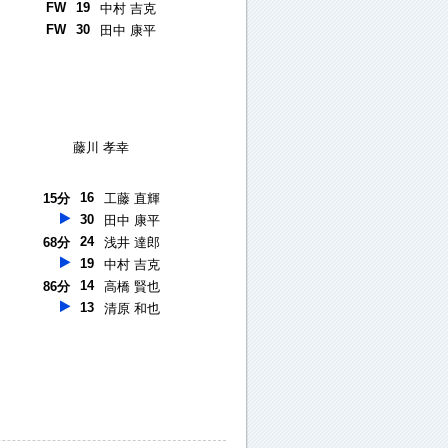
FW
19
中村 吉克
FW
30
田中 康平
藤川 孝幸
16
15分
工藤 直輝
30
田中 康平
24
68分
浅井 達郎
19
中村 吉克
14
86分
高橋 賢也
13
清原 和也