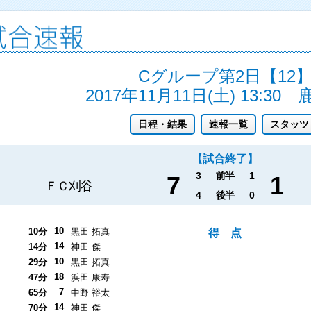
Cグループ第2日【12
2017年11月11日(土) 13:30
日程・結果
速報一覧
スタッツ
【試合終了】
3
前半
1
7
1
ＦＣ刈谷
4
後半
0
10
10分
黒田 拓真
得 点
14
14分
神田 傑
10
29分
黒田 拓真
18
47分
浜田 康寿
7
65分
中野 裕太
14
70分
神田 傑