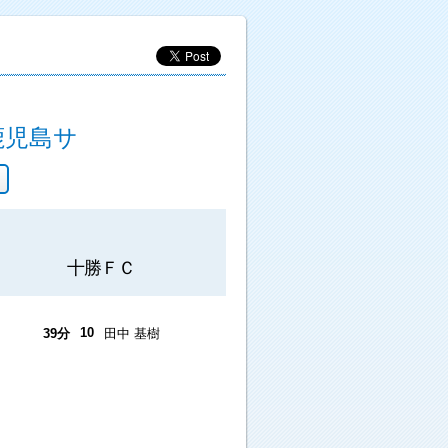
】
鹿児島サ
十勝ＦＣ
10
39分
田中 基樹