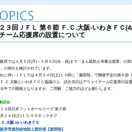
２３回ＪＦＬ 第６節 Ｆ.Ｃ.大阪-いわきＦＣ(4
チーム応援席の設置について
府では４月５日(月)～５月５日(水・祝)まで「まん延防止等重点措置」の
」の発出も検討されています。
に伴いＪＦＬでは４月２４日(土)１３時に「服部陸」で開催予定の第６節 Ｆ
Ｆ.Ｃ.大阪といわきＦＣと協議の上、試合当日はアウェイチーム応援席の設
る中での開催となりますが、ご理解、ご協力のほどお願いします。
象試合
２３回日本フットボールリーグ 第６節
２４日(土)１３:００キックオフ
.Ｃ.大阪 vs いわきＦＣ
阪府営服部緑地陸上競技場【服部陸】