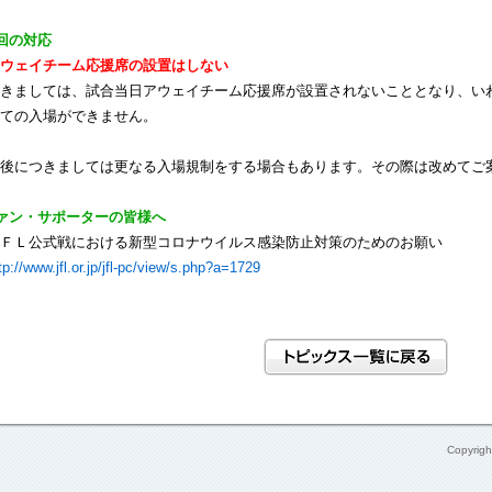
回の対応
ウェイチーム応援席の設置はしない
きましては、試合当日アウェイチーム応援席が設置されないこととなり、い
ての入場ができません。
後につきましては更なる入場規制をする場合もあります。その際は改めてご
ァン・サポーターの皆様へ
ＦＬ公式戦における新型コロナウイルス感染防止対策のためのお願い
tp://www.jfl.or.jp/jfl-pc/view/s.php?a=1729
Copyrig