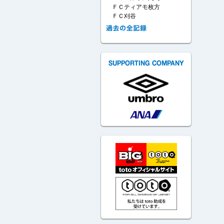
ＦＣティアモ枚方
ＦＣ刈谷