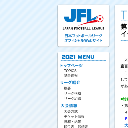
第
イ
大阪
宣言
TOPICS
これ
試合速報
して
があ
概要
リーグ構成
リーグ組織
■対
・第
大会方式
４月
チケット情報
Ｆ
日程・結果
大
順位表・戦績表