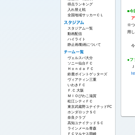
得点ランキング
入れ替え戦
■今
全国地域サッカーＣＬ
ア
※つ
スタジアム一覧
用し
動画配信
ハイライト
静止画/動画について
今
ヴェルスパ大分
●フ
ソニー仙台ＦＣ
Ｊ
Ｈｏｎｄａ ＦＣ
ht
鈴鹿ポイントゲッターズ
ヴィアティン三重
いわきＦＣ
Ｆ.Ｃ.大阪
ＭＩＯびわこ滋賀
松江シティＦＣ
東京武蔵野ユナイテッドFC
ホンダロックＳＣ
奈良クラブ
高知ユナイテッドＳＣ
ラインメール青森
ＦＣマルヤス岡崎