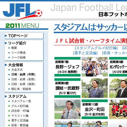
ＪＦＬ試合前・ハーフタイム演
[スタジアムグルメ紀行編]
[
概要
[選手と交流編]
[前座・サッカ
リーグ構成
リーグ組織
大会方式
日程・結果（年間）
日程・結果（前期）
日程・結果（後期）
順位表・戦績表
スタジアム一覧
グルメ紀行編
試合前・HT編
マスコット編
選手と交流編
前座・教室編