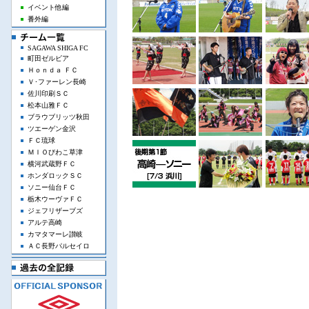
イベント他編
番外編
SAGAWA SHIGA FC
町田ゼルビア
Ｈｏｎｄａ ＦＣ
Ｖ･ファーレン長崎
佐川印刷ＳＣ
松本山雅ＦＣ
ブラウブリッツ秋田
ツエーゲン金沢
ＦＣ琉球
ＭＩＯびわこ草津
横河武蔵野ＦＣ
ホンダロックＳＣ
ソニー仙台ＦＣ
栃木ウーヴァＦＣ
ジェフリザーブズ
アルテ高崎
カマタマーレ讃岐
ＡＣ長野パルセイロ