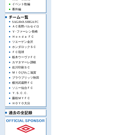
イベント他編
番外編
SAGAWA SHIGA FC
ＡＣ長野パルセイロ
Ｖ･ファーレン長崎
Ｈｏｎｄａ ＦＣ
ツエーゲン金沢
ホンダロックＳＣ
ＦＣ琉球
栃木ウーヴァＦＣ
カマタマーレ讃岐
佐川印刷ＳＣ
ＭＩＯびわこ滋賀
ブラウブリッツ秋田
横河武蔵野ＦＣ
ソニー仙台ＦＣ
Ｙ.Ｓ.Ｃ.Ｃ.
藤枝ＭＹＦＣ
ＨＯＹＯ大分