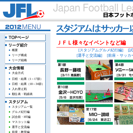
ＪＦＬ様々なイベントなど編
[スタジアムグルメ紀行編]
[
概要
[選手と交流編]
[前座・サッカ
リーグ構成
リーグ組織
大会方式
日程・結果（1～17節）
日程・結果（18～34節）
入れ替え戦
順位表・戦績表
スタジアム一覧
グルメ紀行編
試合前・HT編
マスコット編
選手と交流編
前座・教室編