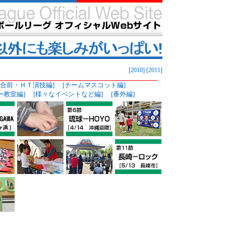
[2010]
[2011]
試合前・ＨＴ演技編]
[チームマスコット編]
ー教室編]
[様々なイベントなど編]
[番外編]