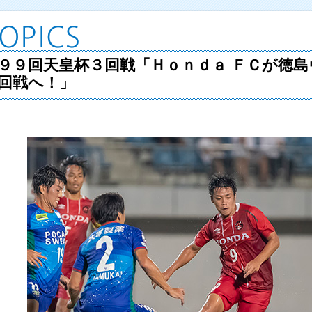
９９回天皇杯３回戦「Ｈｏｎｄａ ＦＣが徳
回戦へ！」