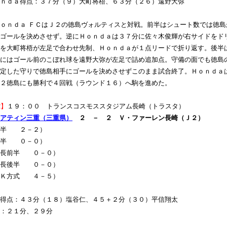
ｎｄａ得点：３７分（９）大町将梧、６３分（２６）遠野大弥
ｏｎｄａ ＦＣはＪ２の徳島ヴォルティスと対戦。前半はシュート数では徳島
ゴールを決めさせず。逆にＨｏｎｄａは３７分に佐々木俊輝が右サイドをド
を大町将梧が左足で合わせ先制、Ｈｏｎｄａが１点リードで折り返す。後半
にはゴール前のこぼれ球を遠野大弥が左足で詰め追加点。守備の面でも徳島
定した守りで徳島相手にゴールを決めさせずこのまま試合終了。Ｈｏｎｄａ
２徳島にも勝利で４回戦（ラウンド１６）へ駒を進めた。
2】
１９：００ トランスコスモススタジアム長崎（トラスタ）
アティン三重（三重県）
２ － ２ Ｖ・ファーレン長崎（Ｊ２）
前半 ２－２）
後半 ０－０）
延長前半 ０－０）
延長後半 ０－０）
ＰＫ方式 ４－５）
得点：４３分（１８）塩谷仁、４５＋２分（３０）平信翔太
：２１分、２９分