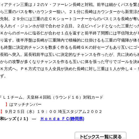
ィアティン三重はＪ２のＶ・ファーレン長崎と対戦。前半は細かくパスを繋
ら三重のパスを奪いカウンター狙い。２１分に長崎はカウンターから新里涼
先制。２９分には三重の左ＣＫショートコーナーからのパスミスを長崎が奪
を入れイ・ジョンホが頭で合わせ２点目。２点ビハインドとなった三重だっ
Ｋからのボールに塩谷仁が合わせ１点を返すと前半終了間際には平信翔太が
り返す。後半序盤は長崎が三重陣内で積極的に仕掛けるも三重の守備陣が体
も終盤に決定的チャンスを数多く作るも長崎ＧＫの好セーブもあり互いにゴ
長戦へ突入。延長戦前半は互いに決定的なチャンスを作ったが、共に決めら
からの攻撃が多くなりチャンスを作るも互いに体を張った守りでゴールを決
Ｋ方式へ。ＰＫ方式では５人全員が決めた長崎に対し三重は１人が外し４－
ず。
ＦＬ１チーム、天皇杯４回戦（ラウンド１６）対戦カード
【 】
はマッチナンバー
8】
９月２５日（水）１９：００ 埼玉スタジアム２００２
和レッズ (Ｊ１) ―
Ｈｏｎｄａ ＦＣ(静岡県)