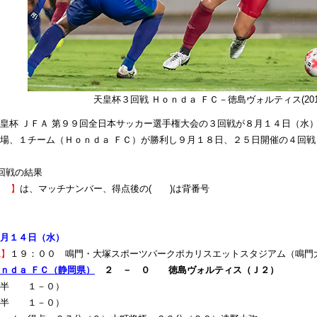
天皇杯３回戦 Ｈｏｎｄａ ＦＣ－徳島ヴォルティス(2019/
杯 ＪＦＡ 第９９回全日本サッカー選手権大会の３回戦が８月１４日（水
場、１チーム（Ｈｏｎｄａ ＦＣ）が勝利し９月１８日、２５日開催の４回
■３回戦の結果
 】
は、マッチナンバー、得点後の( )は背番号
月１４日（水）
1】
１９：００ 鳴門・大塚スポーツパークポカリスエットスタジアム（鳴門
ｎｄａ ＦＣ（静岡県）
２ － ０ 徳島ヴォルティス（Ｊ２）
前半 １－０）
後半 １－０）