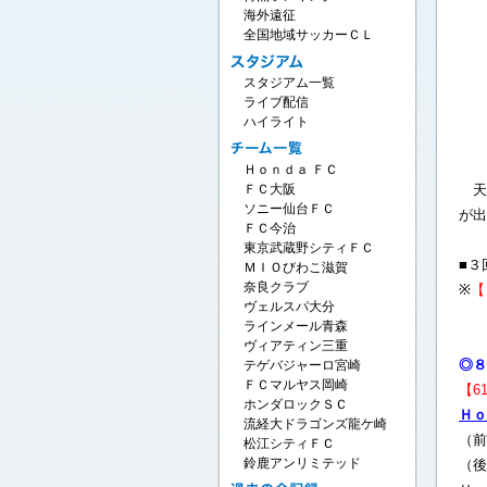
海外遠征
全国地域サッカーＣＬ
スタジアム一覧
ライブ配信
ハイライト
Ｈｏｎｄａ ＦＣ
天皇
ＦＣ大阪
ソニー仙台ＦＣ
が出
ＦＣ今治
東京武蔵野シティＦＣ
ＭＩＯびわこ滋賀
奈良クラブ
※
【
ヴェルスパ大分
ラインメール青森
ヴィアティン三重
◎８
テゲバジャーロ宮崎
ＦＣマルヤス岡崎
【6
ホンダロックＳＣ
Ｈｏ
流経大ドラゴンズ龍ケ崎
（
松江シティＦＣ
（
鈴鹿アンリミテッド