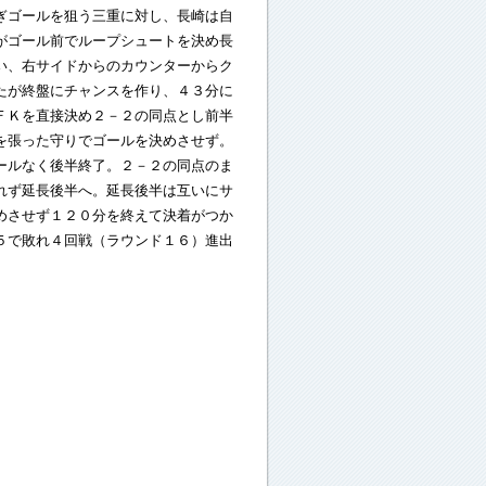
ぎゴールを狙う三重に対し、長崎は自
がゴール前でループシュートを決め長
い、右サイドからのカウンターからク
たが終盤にチャンスを作り、４３分に
ＦＫを直接決め２－２の同点とし前半
を張った守りでゴールを決めさせず。
ールなく後半終了。２－２の同点のま
れず延長後半へ。延長後半は互いにサ
めさせず１２０分を終えて決着がつか
５で敗れ４回戦（ラウンド１６）進出