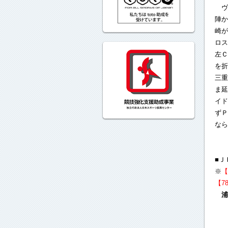
ヴ
陣か
崎が
ロス
左Ｃ
を折
三重
ま延
イド
ずＰ
なら
■Ｊ
※
【7
浦