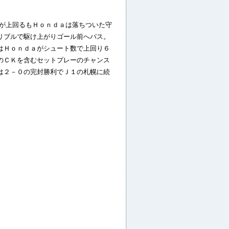
が上回るもＨｏｎｄａは落ちついた守
リブルで駆け上がりゴール前へパス。
はＨｏｎｄａがシュート数で上回り６
のＣＫを含むセットプレーのチャンス
は２－０の完封勝利でＪ１の札幌に続