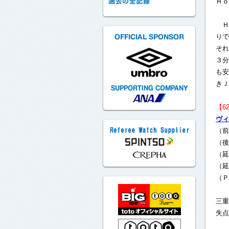
Ｈｏ
Ｈ
りで
それ
３分
も安
きＪ
【6
ヴィ
（
（
（
（
（
三重
失点