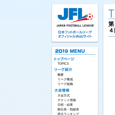
第
４
TOPICS
概要
リーグ構成
リーグ組織
大会方式
チケット情報
日程・結果
順位表・戦績表
得点ランキング