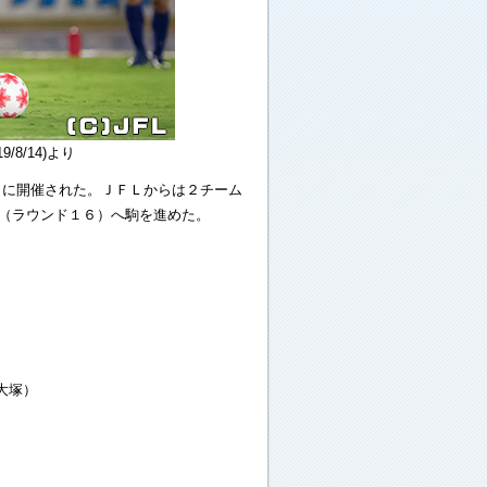
8/14)より
）に開催された。ＪＦＬからは２チーム
戦（ラウンド１６）へ駒を進めた。
大塚）