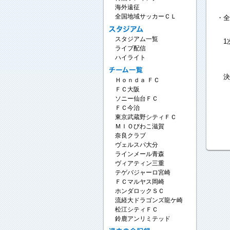
海外遠征
全国地域サッカーＣＬ
・全
スタジアム一覧
1
ライブ配信
11
ハイライト
決
Ｈｏｎｄａ ＦＣ
11
ＦＣ大阪
ソニー仙台ＦＣ
ＦＣ今治
東京武蔵野シティＦＣ
ＭＩＯびわこ滋賀
奈良クラブ
ヴェルスパ大分
ラインメール青森
ヴィアティン三重
テゲバジャーロ宮崎
ＦＣマルヤス岡崎
ホンダロックＳＣ
流経大ドラゴンズ龍ケ崎
松江シティＦＣ
鈴鹿アンリミテッド