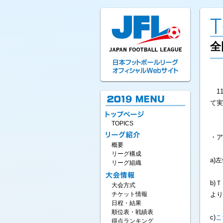
全
11
て実
TOPICS
・ア
概要
リーグ構成
a)
リーグ組織
b)
大会方式
より
チケット情報
日程・結果
順位表・戦績表
c)
こ
得点ランキング