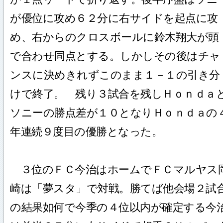
が優位に攻め６２分に右サイドを起点に攻
め、右からのクロスボールに鈴木翔大が頭
で合わせ同点とする。しかしその後はチャ
ンスに決めきれずこのまま１－１の引き分
けで終了。 残り３試合を残しＨｏｎｄａ
ソニーの勝点差が１０となりＨｏｎｄａの
年連続９度目の優勝となった。
３位のＦＣ今治はホームでＦＣマルヤス
崎は「夢スタ」で対戦。勝てば他会場２試
の結果如何で今季の４位以内が確定する今