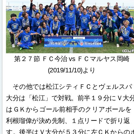
第２７節 ＦＣ今治 vs ＦＣマルヤス岡崎
(2019/11/10)より
その他では松江シティＦＣとヴェルスパ
大分は「松江」で対戦。前半１９分にＶ大
はＧＫからゴール前相手のクリアボールを
利根瑠偉が決め先制、１点リードで折り返
す。後半はＶ大分が５３分に左ＣＫからの