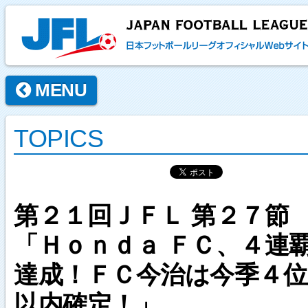
MENU
TOPICS
第２１回ＪＦＬ 第２７節
「Ｈｏｎｄａ ＦＣ、４連
達成！ＦＣ今治は今季４位
以内確定！」