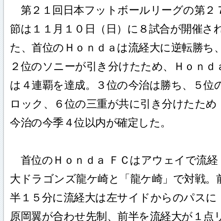
第２１回日本フットボールリーグの第２
節は１１月１０日（日）に８試合が開催さ
た、首位のＨｏｎｄａは流経大に逆転勝ち
２位のソニーが引き分けたため、Ｈｏｎｄ
は４連覇を達成。３位の今治は勝ち、５位
ロック、６位の三重が共に引き分けたため
今治の今季４位以内が確定した。
首位のＨｏｎｄａ ＦＣはアウェイで流経
大ドラゴンズ龍ケ崎と「龍ケ崎」で対戦。
半１５分に流経大は左サイドからのパスに
原岡翼が合わせ先制、前半を流経大が１点