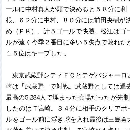
ールに中村真人が頭で決めると５８分に利
根、６２分に中村、８０分には前田央樹が
め（ＰＫ）、計５ゴールで快勝。松江はゴ
ルが遠く今季２番目に多い５失点で敗れた
１５位はキープした。
東京武蔵野シティＦＣとテゲバジャーロ
崎は「武蔵野」で対戦。武蔵野としては過
最高の5,284人で埋まった会場だったが先制
したのはＴ宮崎。３４分に相手のクリアボ
ルをゴール前に浮き球を入れ最後は三島勇