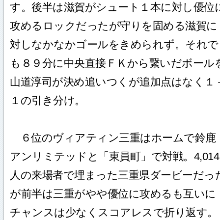
す。後半は滋賀がシュート１本に対し優位
攻めるロックだったが守りを固める滋賀に
対しなかなかゴールをきめられず。それで
も８９分に中央直接ＦＫから繋いだボール
山道淳司が決め追いつくが追加点はなく１
１の引き分け。
６位のヴィアティン三重はホームで鈴鹿
アンリミテッドと「東員町」で対戦。4,014
人の来場者で埋まった三重県ダービーだっ
が前半は三重がやや優位に攻めるも互いに
チャンスは少なくスコアレスで折り返す。