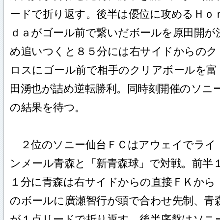
ードで折り返す。後半は優位に攻めるＨｏ
ｄａがゴール前で繋いだボールを原田開が
め追いつくと８５分には右サイドからのク
ロスにゴール前で相手のクリアボールを富
田湧也が詰め逆転勝利。同時刻開催のソニ
の結果を待つ。
２位のソニー仙台ＦＣはアウェイでライ
ンメール青森と「新青森球」で対戦。前半
１分に青森は右サイドからの直接ＦＫから
のボールに廣瀬智行が頭で合わせ先制、青
が１点リードで折り返す。後半序盤はソニ