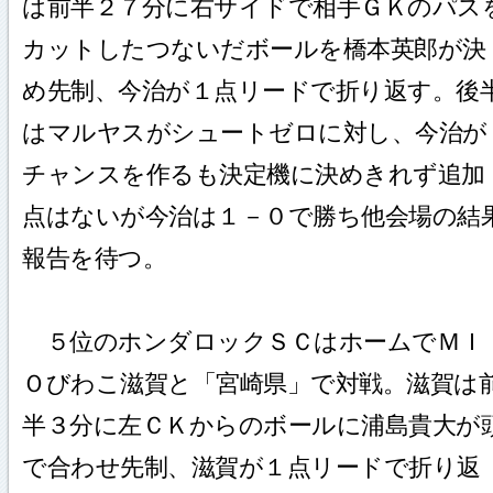
は前半２７分に右サイドで相手ＧＫのパス
カットしたつないだボールを橋本英郎が決
め先制、今治が１点リードで折り返す。後
はマルヤスがシュートゼロに対し、今治が
チャンスを作るも決定機に決めきれず追加
点はないが今治は１－０で勝ち他会場の結
報告を待つ。
５位のホンダロックＳＣはホームでＭＩ
Ｏびわこ滋賀と「宮崎県」で対戦。滋賀は
半３分に左ＣＫからのボールに浦島貴大が
で合わせ先制、滋賀が１点リードで折り返