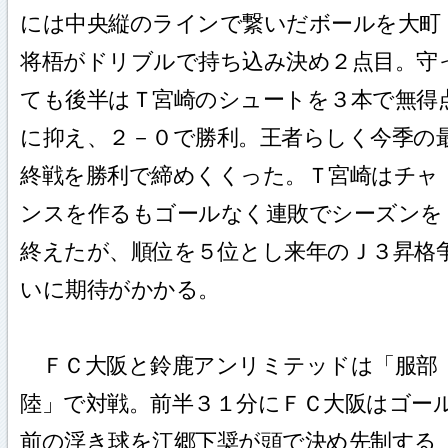
には中央縦のラインで繋いだボールを大町
将梧がドリブルで持ち込み決め２点目。守
ても後半はＴ宮崎のシュートを３本で無得
に抑え、２－０で勝利。王者らしく今季の
終戦を勝利で締めくくった。Ｔ宮崎はチャ
ンスを作るもゴールなく連敗でシーズンを
終えたが、順位を５位とし来年のＪ３昇格
いに期待がかかる。
ＦＣ大阪と鈴鹿アンリミテッドは「服部
陸」で対戦。前半３１分にＦＣ大阪はゴー
前の浮き球を江郷下奨が頭で決め先制する