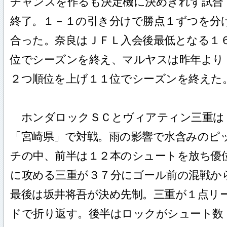
チャンスを作るも決定機に決めきれず試合
終了。１－１の引き分けで勝点１ずつを分
合った。奈良はＪＦＬ入会後最低となる１
位でシーズンを終え、マルヤスは昨年より
２つ順位を上げ１１位でシーズンを終えた
ホンダロックＳＣとヴィアティン三重は
「宮崎県」で対戦。雨の影響で水含みのピ
チの中、前半は１２本のシュートを放ち優
に攻める三重が３７分にゴール前の混戦か
最後は坂井将吾が決め先制。三重が１点リ
ドで折り返す。後半はロックがシュート数