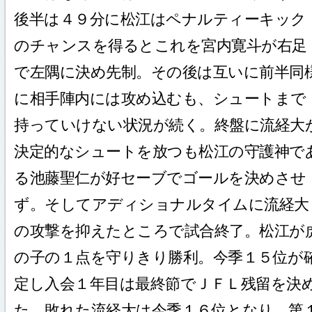
後半は４９分に松江はペナルティーキック
のチャンスを得るとこれを宮内寛斗が右足
で左隅に決め先制。その後は互いに前半同
に相手陣内には攻め込むも、シュートまで
持っていけない状況が続く。終盤に流経大
決定的なシュートを放つも松江の守護神で
る池藤聖仁が好セーブでゴールを決めさせ
ず。そしてアディショナルタイムに流経大
の攻撃を抑えたところで試合終了。松江が
の子の１点を守りきり勝利。今季１５位が
定し入会１年目は最終節でＪＦＬ残留を決
た。敗れた流経大は今季１６位となり、第