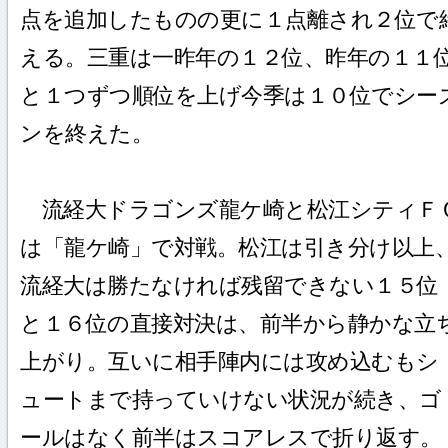
点を追加したものの更に１点離され２位で
える。三重は一昨年の１２位、昨年の１１
と１つずつ順位を上げ今季は１０位でシー
ンを終えた。
流経大ドラゴンズ龍ケ崎と松江シティＦ
は「龍ケ崎」で対戦。松江は引き分け以上
流経大は勝たなければ残留できない１５位
と１６位の直接対決は、前半から静かな立
上がり。互いに相手陣内には攻め込むもシ
ュートまで持っていけない状況が続き、ゴ
ールはなく前半はスコアレスで折り返す。