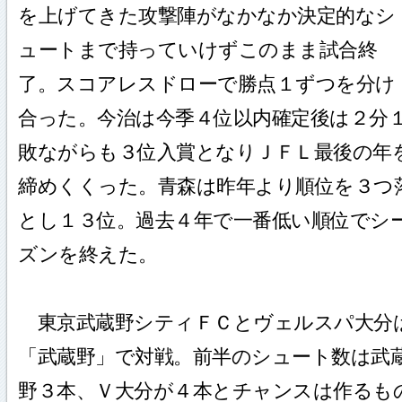
を上げてきた攻撃陣がなかなか決定的なシ
ュートまで持っていけずこのまま試合終
了。スコアレスドローで勝点１ずつを分け
合った。今治は今季４位以内確定後は２分
敗ながらも３位入賞となりＪＦＬ最後の年
締めくくった。青森は昨年より順位を３つ
とし１３位。過去４年で一番低い順位でシ
ズンを終えた。
東京武蔵野シティＦＣとヴェルスパ大分
「武蔵野」で対戦。前半のシュート数は武
野３本、Ｖ大分が４本とチャンスは作るも