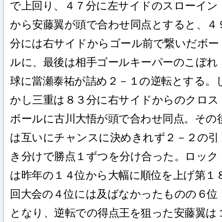
で上回り、４７分に左サイドのスローイン
から安藤翼が頭で合わせ同点とすると、４
分には右サイドからゴール前で繋いだボー
ルに、最後は相手ゴールキーパーのこぼれ
球に當瀬泰祐が詰め２－１の逆転とする。
かし三重は８３分に右サイドからのクロス
ボールに古川大悟が頭で合わせ同点。その
は互いにチャンスに決めきれず２－２の引
き分けで勝点１ずつを分け合った。ロック
は昨年の１４位から大幅に順位を上げ第１
回大会の４位には及ばなかったものの６位
となり、逆転での得点王を狙った安藤翼は