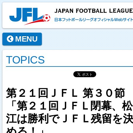
MENU
TOPICS
第２１回ＪＦＬ 第３０節
「第２１回ＪＦＬ閉幕、松
江は勝利でＪＦＬ残留を
める！」