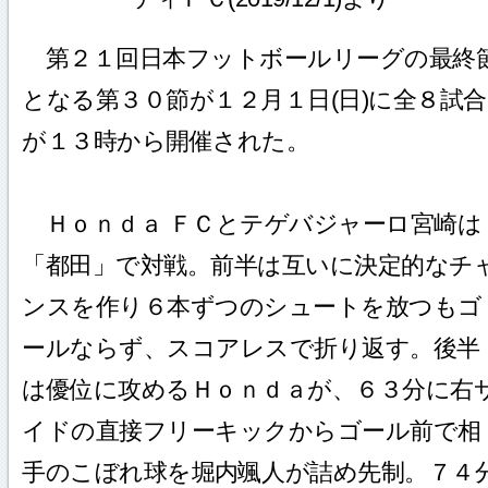
第２１回日本フットボールリーグの最終
となる第３０節が１２月１日(日)に全８試合
が１３時から開催された。
Ｈｏｎｄａ ＦＣとテゲバジャーロ宮崎は
「都田」で対戦。前半は互いに決定的なチ
ンスを作り６本ずつのシュートを放つもゴ
ールならず、スコアレスで折り返す。後半
は優位に攻めるＨｏｎｄａが、６３分に右
イドの直接フリーキックからゴール前で相
手のこぼれ球を堀内颯人が詰め先制。７４