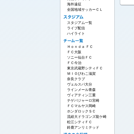
海外遠征
全国地域サッカーＣＬ
スタジアム一覧
ライブ配信
ハイライト
Ｈｏｎｄａ ＦＣ
ＦＣ大阪
ソニー仙台ＦＣ
ＦＣ今治
東京武蔵野シティＦＣ
ＭＩＯびわこ滋賀
奈良クラブ
ヴェルスパ大分
ラインメール青森
ヴィアティン三重
テゲバジャーロ宮崎
ＦＣマルヤス岡崎
ホンダロックＳＣ
流経大ドラゴンズ龍ケ崎
松江シティＦＣ
鈴鹿アンリミテッド