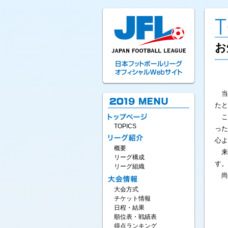
お
当
たと
こ
TOPICS
った
心よ
概要
来
リーグ構成
す。
リーグ組織
尚
大会方式
チケット情報
日程・結果
順位表・戦績表
得点ランキング