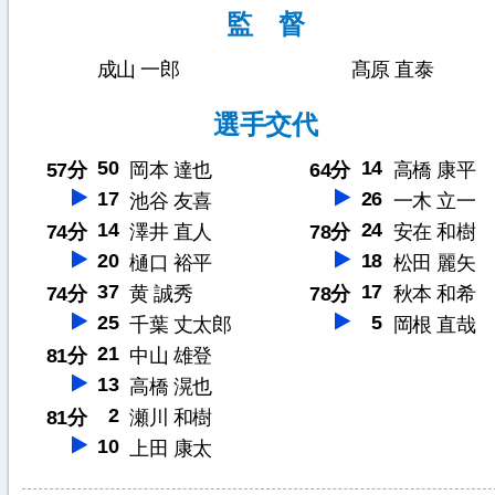
監 督
成山 一郎
髙原 直泰
選手交代
50
14
57分
岡本 達也
64分
高橋 康平
17
26
池谷 友喜
一木 立一
14
24
74分
澤井 直人
78分
安在 和樹
20
18
樋口 裕平
松田 麗矢
37
17
74分
黄 誠秀
78分
秋本 和希
25
5
千葉 丈太郎
岡根 直哉
21
81分
中山 雄登
13
高橋 滉也
2
81分
瀬川 和樹
10
上田 康太