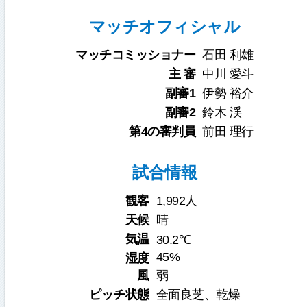
マッチオフィシャル
マッチコミッショナー
石田 利雄
主 審
中川 愛斗
副審1
伊勢 裕介
副審2
鈴木 渓
第4の審判員
前田 理行
試合情報
観客
1,992人
天候
晴
気温
30.2℃
45%
湿度
風
弱
ピッチ状態
全面良芝、乾燥