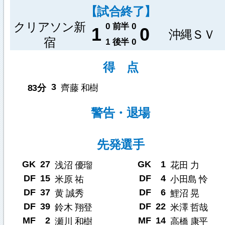
【試合終了】
クリアソン新
0
前半
0
1
0
沖縄ＳＶ
宿
1
後半
0
得 点
3
83分
齊藤 和樹
警告・退場
先発選手
GK
27
GK
1
浅沼 優瑠
花田 力
DF
15
DF
4
米原 祐
小田島 怜
DF
37
DF
6
黄 誠秀
鯉沼 晃
DF
39
DF
22
鈴木 翔登
米澤 哲哉
MF
2
MF
14
瀬川 和樹
高橋 康平