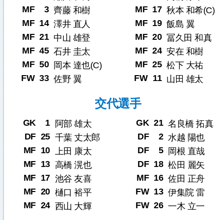
MF
3
MF
17
齊藤 和樹
秋本 和希(C)
MF
14
MF
19
澤井 直人
飯島 翼
MF
21
MF
20
中山 雄登
冨久田 和真
MF
45
MF
24
石井 圭太
安在 和樹
MF
50
MF
25
岡本 達也(C)
松下 大祐
FW
33
FW
11
佐野 翼
山田 雄太
交代選手
GK
1
GK
21
阿部 雄太
名良橋 拓真
DF
25
DF
2
千葉 丈太郎
水越 陽也
MF
10
DF
5
上田 康太
岡根 直哉
MF
13
DF
18
高橋 滉也
松田 麗矢
MF
17
MF
16
池谷 友喜
佐田 正舟
MF
20
FW
13
樋口 裕平
伊集院 雷
MF
24
FW
26
西山 大輝
一木 立一