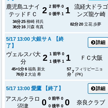
鹿児島ユナイ
流経大ドラ
2
前半
0
2
1
テッドＦＣ
ンズ龍ケ崎
0
後半
1
34分
25
柳崎 祥兵
82分
20
立花 歩夢
36分
16
川森 有真
5/17 13:00 大銀サＡ 【終
詳細
了】
ヴェルスパ大
1
前半
0
2
1
ＦＣ大阪
分
1
後半
1
45+1分
6
福島 新太
57
フィリピーニョ
7
76分
2
大迫 希
分
(PK)
5/17 13:00 愛鷹 【終了】
詳細
アスルクラロ
0
前半
0
0
0
奈良クラブ
沼津
0
後半
0