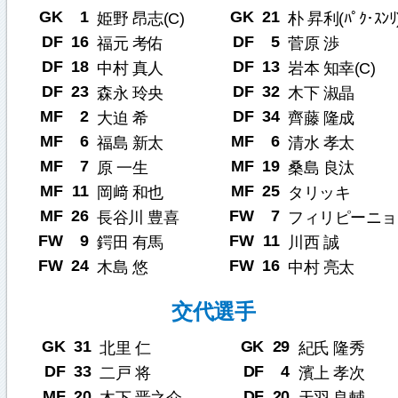
GK
1
GK
21
姫野 昂志(C)
朴 昇利(ﾊﾟｸ･ｽﾝﾘ
DF
16
DF
5
福元 考佑
菅原 渉
DF
18
DF
13
中村 真人
岩本 知幸(C)
DF
23
DF
32
森永 玲央
木下 淑晶
MF
2
DF
34
大迫 希
齊藤 隆成
MF
6
MF
6
福島 新太
清水 孝太
MF
7
MF
19
原 一生
桑島 良汰
MF
11
MF
25
岡﨑 和也
タリッキ
MF
26
FW
7
長谷川 豊喜
フィリピーニョ
FW
9
FW
11
鍔田 有馬
川西 誠
FW
24
FW
16
木島 悠
中村 亮太
交代選手
GK
31
GK
29
北里 仁
紀氏 隆秀
DF
33
DF
4
二戸 将
濱上 孝次
MF
20
DF
20