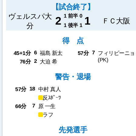
【試合終了】
ヴェルスパ大
1
前半
0
2
1
ＦＣ大阪
分
1
後半
1
得 点
6
7
45+1分
福島 新太
57分
フィリピーニョ
(PK)
2
76分
大迫 希
警告・退場
18
57分
中村 真人
反ｽﾎﾟｰﾂ
7
66分
原 一生
ラフ
先発選手