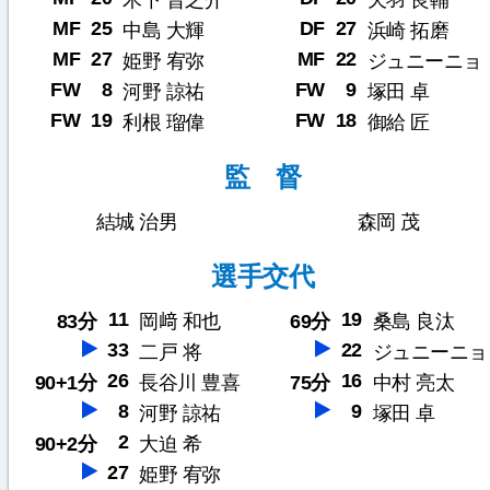
木下 晋之介
天羽 良輔
MF
25
DF
27
中島 大輝
浜崎 拓磨
MF
27
MF
22
姫野 宥弥
ジュニーニョ
FW
8
FW
9
河野 諒祐
塚田 卓
FW
19
FW
18
利根 瑠偉
御給 匠
監 督
結城 治男
森岡 茂
選手交代
11
19
83分
岡﨑 和也
69分
桑島 良汰
33
22
二戸 将
ジュニーニョ
26
16
90+1分
長谷川 豊喜
75分
中村 亮太
8
9
河野 諒祐
塚田 卓
2
90+2分
大迫 希
27
姫野 宥弥