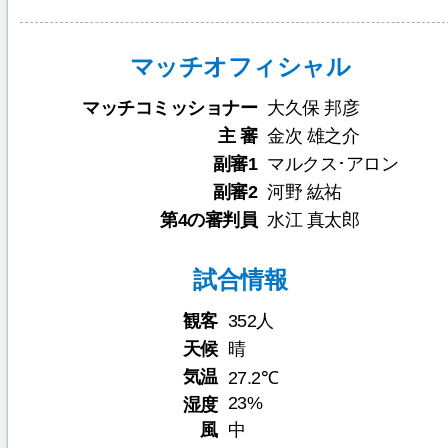
マッチオフィシャル
マッチコミッショナー
大久保 邦彦
主 審
金次 雄之介
副審1
マルクス･アロン
副審2
河野 紘祐
第4の審判員
水江 真太郎
試合情報
観客
352人
天候
晴
気温
27.2℃
23%
湿度
風
中