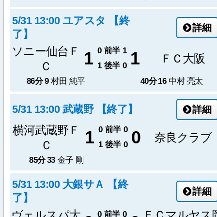
5/31 13:00 ユアスタ 【終
詳細
了】
ソニー仙台Ｆ
0
前半
1
1
1
ＦＣ大阪
Ｃ
1
後半
0
86分
9
村田 純平
40分
16
中村 亮太
5/31 13:00 武蔵野 【終了】
詳細
横河武蔵野Ｆ
0
前半
0
1
0
奈良クラブ
Ｃ
1
後半
0
85分
33
金子 剛
5/31 13:00 大銀サＡ 【終
詳細
了】
ヴェルスパ大
ＦＣマルヤス
0
前半
0