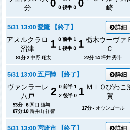
0
0
分
崎
0
後半
0
5/31 13:00 愛鷹 【終了】
詳細
アスルクラロ
栃木ウーヴァ
0
前半
1
1
1
沼津
Ｃ
1
後半
0
81分
2
中野 翔太
22分
14
坪井 秀斗
5/31 13:00 五戸陸 【終了】
詳細
ヴァンラーレ
ＭＩＯびわこ
0
前半
1
2
1
八戸
賀
2
後半
0
53分
6
関口 雄与
17分
-
オウンゴール
87分
10
新井山 祥智
5/31 13:00 宮崎市 【終了】
詳細