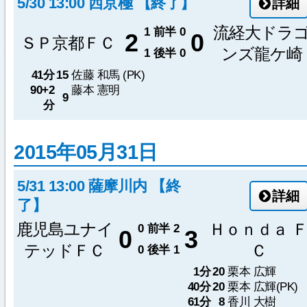
5/30 13:00 西京極 【終了】
詳細
流経大ドラ
1
前半
0
2
0
ＳＰ京都ＦＣ
ンズ龍ケ崎
1
後半
0
41分
15
佐藤 和馬 (PK)
90+2
藤本 憲明
9
分
2015年05月31日
5/31 13:00 薩摩川内 【終
詳細
了】
鹿児島ユナイ
Ｈｏｎｄａ 
0
前半
2
0
3
テッドＦＣ
Ｃ
0
後半
1
1分
20
栗本 広輝
40分
20
栗本 広輝(PK)
61分
8
香川 大樹