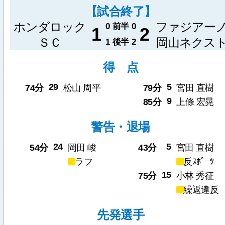
【試合終了】
ホンダロック
ファジアー
0
前半
0
1
2
ＳＣ
岡山ネクス
1
後半
2
得 点
29
5
74分
松山 周平
79分
宮田 直樹
9
85分
上條 宏晃
警告・退場
24
5
54分
岡田 峻
43分
宮田 直樹
ラフ
反ｽﾎﾟｰﾂ
15
75分
小林 秀征
繰返違反
先発選手