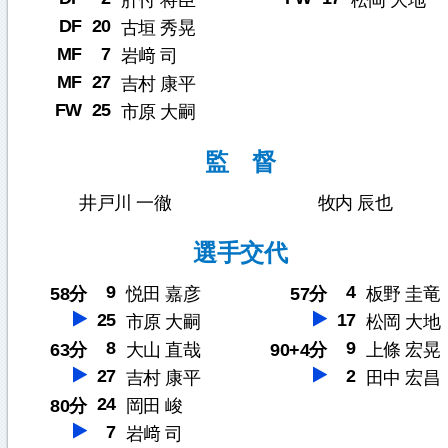
肝付 将臣
松岡 大地
DF
20
古垣 秀晃
MF
7
岩﨑 司
MF
27
吉村 康平
FW
25
市原 大嗣
監 督
井戸川 一徹
牧内 辰也
選手交代
9
4
58分
悦田 嘉彦
57分
板野 圭竜
25
17
市原 大嗣
松岡 大地
8
9
63分
大山 直哉
90+4分
上條 宏晃
27
2
吉村 康平
田中 宏昌
24
80分
岡田 峻
7
岩﨑 司