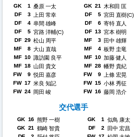
GK
1
GK
21
桑原 一太
木和田 匡
DF
3
DF
5
上田 常幸
宮田 直樹(C)
DF
4
DF
6
串間 雄峰
寄特 直人
DF
5
DF
13
宮路 洋輔(C)
宮本 樹明
DF
29
MF
3
松山 周平
田中 雄輝
MF
8
MF
4
大山 直哉
板野 圭竜
MF
10
MF
10
諏訪園 良平
加藤 健人
MF
18
MF
28
山田 貴文
幡野 貴紀
FW
9
FW
9
悦田 嘉彦
上條 宏晃
FW
17
FW
15
米良 知記
小林 秀征
FW
24
FW
16
岡田 峻
藤岡 浩介
交代選手
GK
16
GK
1
熊野 一樹
似鳥 康太
GK
21
DF
2
鶴崎 智貴
田中 宏昌
DF
2
FW
17