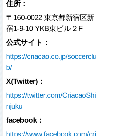
住所：
〒160-0022 東京都新宿区新
宿1-9-10 YKB東ビル２F
公式サイト：
https://criacao.co.jp/soccerclu
b/
X(Twitter)：
https://twitter.com/CriacaoShi
njuku
facebook：
https://www.facebook.com/cri