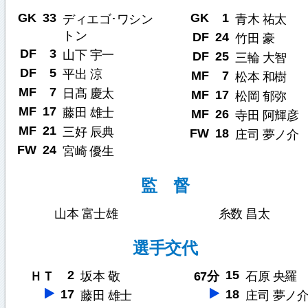
GK
33
GK
1
ディエゴ･ワシン
青木 祐太
トン
DF
24
竹田 豪
DF
3
山下 宇一
DF
25
三輪 大智
DF
5
平出 涼
MF
7
松本 和樹
MF
7
日髙 慶太
MF
17
松岡 郁弥
MF
17
藤田 雄士
MF
26
寺田 阿輝彦
MF
21
三好 辰典
FW
18
庄司 夢ノ介
FW
24
宮崎 優生
監 督
山本 富士雄
糸数 昌太
選手交代
2
15
ＨＴ
坂本 敬
67分
石原 央羅
17
18
藤田 雄士
庄司 夢ノ