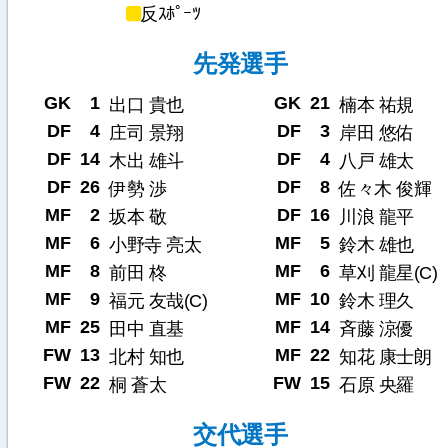
反ｽﾎﾟｰﾂ
先発選手
GK
1
GK
21
出口 貴也
楠本 祐規
DF
4
DF
3
庄司 景翔
岸田 悠佑
DF
14
DF
4
木出 雄斗
八戸 雄太
DF
26
DF
8
伊勢 渉
佐々木 俊輝
MF
2
DF
16
坂本 敬
川浪 龍平
MF
6
MF
5
小野寺 亮太
鈴木 雄也
MF
8
MF
6
前田 柊
草刈 龍星(C)
MF
9
MF
10
福元 友哉(C)
鈴木 理久
MF
25
MF
14
田中 直基
斉藤 涼優
FW
13
MF
22
北村 知也
知花 康士朗
FW
22
FW
15
桐 蒼太
石原 央羅
交代選手