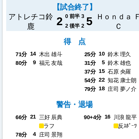
【試合終了】
アトレチコ鈴
Ｈｏｎｄａ 
0
前半
3
2
5
鹿
Ｃ
2
後半
2
得 点
14
10
71分
木出 雄斗
25分
鈴木 理久
9
5
80分
福元 友哉
31分
鈴木 雄也
15
37分
石原 央羅
22
54分
知花 康士朗
18
79分
庄司 夢ノ介
警告・退場
21
16
66分
三好 辰典
90+4分
川浪 龍平
ラフ
反ｽﾎﾟｰﾂ
4
78分
庄司 景翔