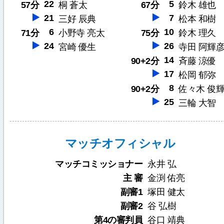
22
5
57分
桐 蒼太
67分
鈴木 雄也
21
7
三好 辰典
松本 和樹
6
10
71分
小野寺 亮太
75分
鈴木 理久
24
26
宮崎 優生
寺田 阿輝
14
90+2分
斉藤 涼優
17
松岡 郁弥
8
90+2分
佐々木 俊
25
三輪 大智
マッチオフィシャル
マッチコミッショナー
永井 弘
主 審
金渕 佑亮
副審1
塚田 健太
副審2
谷 弘樹
第4の審判員
谷口 靖典