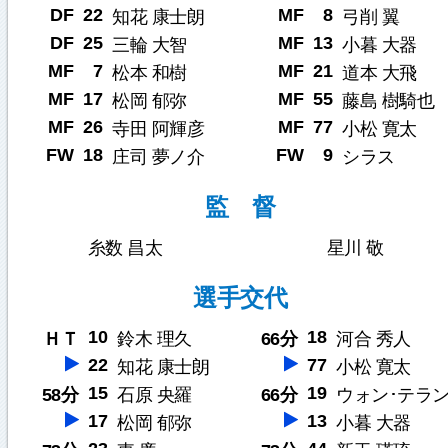
DF
22
MF
8
知花 康士朗
弓削 翼
DF
25
MF
13
三輪 大智
小暮 大器
MF
7
MF
21
松本 和樹
道本 大飛
MF
17
MF
55
松岡 郁弥
藤島 樹騎也
MF
26
MF
77
寺田 阿輝彦
小松 寛太
FW
18
FW
9
庄司 夢ノ介
シラス
監 督
糸数 昌太
星川 敬
選手交代
10
18
ＨＴ
鈴木 理久
66分
河合 秀人
22
77
知花 康士朗
小松 寛太
15
19
58分
石原 央羅
66分
ウォン･テラ
17
13
松岡 郁弥
小暮 大器