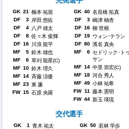
先発選手
GK
21
GK
40
楠本 祐規
名良橋 拓真
DF
3
DF
3
岸田 悠佑
嶋津 柚杏
DF
4
DF
16
八戸 雄太
柳 世根
DF
8
DF
19
佐々木 俊輝
ウォン･テラン
DF
16
DF
80
川浪 龍平
濱名 真央
MF
5
MF
6
鈴木 雄也
セドリック･ト
サン
MF
6
草刈 龍星(C)
MF
14
中里 崇宏(C)
MF
10
鈴木 理久
MF
18
河合 秀人
MF
14
斉藤 涼優
MF
49
小林 祐希
MF
23
東 廉
FW
11
藤本 憲明
FW
15
石原 央羅
FW
44
新玉 瑛琉
交代選手
GK
1
GK
50
青木 祐太
若林 学歩