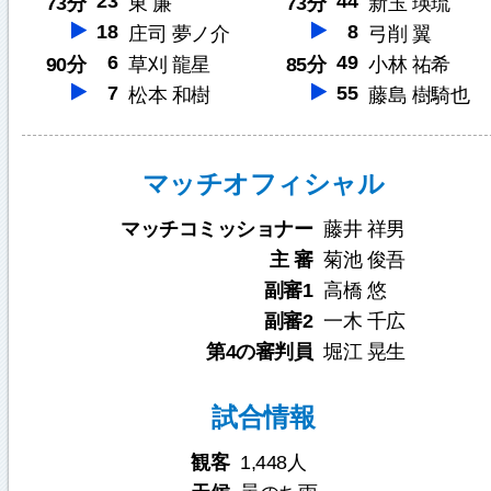
23
44
73分
東 廉
73分
新玉 瑛琉
18
8
庄司 夢ノ介
弓削 翼
6
49
90分
草刈 龍星
85分
小林 祐希
7
55
松本 和樹
藤島 樹騎也
マッチオフィシャル
マッチコミッショナー
藤井 祥男
主 審
菊池 俊吾
副審1
高橋 悠
副審2
一木 千広
第4の審判員
堀江 晃生
試合情報
観客
1,448人