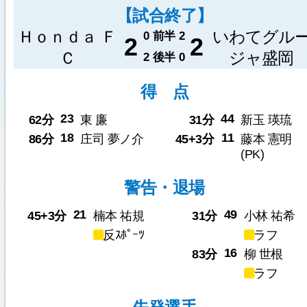
【試合終了】
Ｈｏｎｄａ Ｆ
いわてグル
0
前半
2
2
2
Ｃ
ジャ盛岡
2
後半
0
得 点
23
44
62分
東 廉
31分
新玉 瑛琉
18
11
86分
庄司 夢ノ介
45+3分
藤本 憲明
(PK)
警告・退場
21
49
45+3分
楠本 祐規
31分
小林 祐希
反ｽﾎﾟｰﾂ
ラフ
16
83分
柳 世根
ラフ