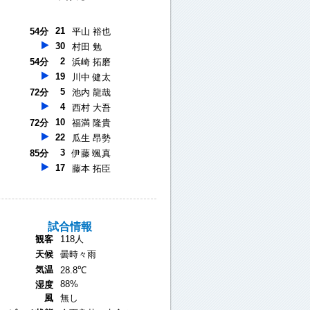
21
54分
平山 裕也
30
村田 勉
2
54分
浜崎 拓磨
19
川中 健太
5
72分
池内 龍哉
4
西村 大吾
10
72分
福満 隆貴
22
瓜生 昂勢
3
85分
伊藤 颯真
17
藤本 拓臣
試合情報
観客
118人
天候
曇時々雨
気温
28.8℃
88%
湿度
風
無し