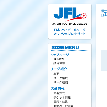
TOPICS
試合速報
概要
リーグ構成
リーグ組織
大会方式
チケット情報
日程・結果
順位表・戦績表