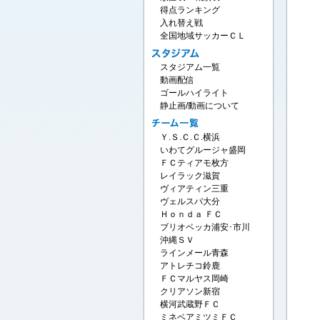
得点ランキング
入れ替え戦
全国地域サッカーＣＬ
スタジアム一覧
動画配信
ゴールハイライト
静止画/動画について
Ｙ.Ｓ.Ｃ.Ｃ.横浜
いわてグルージャ盛岡
ＦＣティアモ枚方
レイラック滋賀
ヴィアティン三重
ヴェルスパ大分
Ｈｏｎｄａ ＦＣ
ブリオベッカ浦安･市川
沖縄ＳＶ
ラインメール青森
アトレチコ鈴鹿
ＦＣマルヤス岡崎
クリアソン新宿
横河武蔵野ＦＣ
ミネベアミツミＦＣ