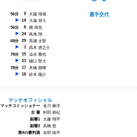
9
56分
大脇 瑞城
選手交代
19
大塚 尋斗
8
56分
縄 靖也
24
鳥海 翔
29
68分
髙瀬 太聖
7
髙木 虎之介
15
78分
澁谷 雅也
23
樋口 堅大
17
78分
木橋 朋暉
18
鈴木 陽介
マッチオフィシャル
マッチコミッショナー
金川 敏洋
主 審
村田 裕紀
副審1
大藤 翔平
副審2
高橋 悠
第4の審判員
吉田 純平