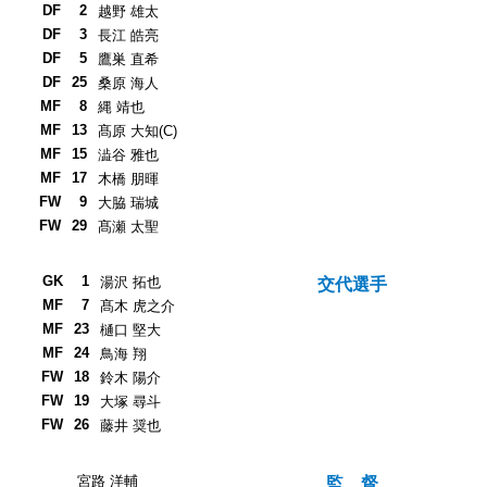
DF
2
越野 雄太
DF
3
長江 皓亮
DF
5
鷹巣 直希
DF
25
桑原 海人
MF
8
縄 靖也
MF
13
髙原 大知(C)
MF
15
澁谷 雅也
MF
17
木橋 朋暉
FW
9
大脇 瑞城
FW
29
髙瀬 太聖
GK
1
湯沢 拓也
交代選手
MF
7
髙木 虎之介
MF
23
樋口 堅大
MF
24
鳥海 翔
FW
18
鈴木 陽介
FW
19
大塚 尋斗
FW
26
藤井 奨也
宮路 洋輔
監 督