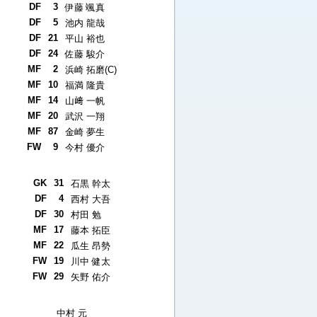
DF
3
伊藤 颯真
DF
5
池内 龍哉
DF
21
平山 裕也
DF
24
佐藤 駿介
MF
2
浜崎 拓磨(C)
MF
10
福満 隆貴
MF
14
山﨑 一帆
MF
20
武沢 一翔
MF
87
金崎 夢生
FW
9
今村 優介
GK
31
石黒 幹太
DF
4
西村 大吾
DF
30
村田 勉
MF
17
藤本 拓臣
MF
22
瓜生 昂勢
FW
19
川中 健太
FW
29
矢野 佑介
中村 元