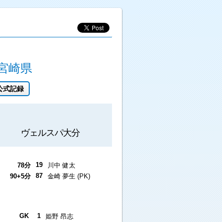
宮崎県
公式記録
ヴェルスパ大分
19
78分
川中 健太
87
90+5分
金崎 夢生 (PK)
GK
1
姫野 昂志