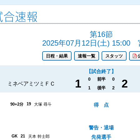
第16節
2025年07月12日(土) 15:00
日程・結果
速報一覧
スタッツ
【試合終了】
0
前半
0
1
2
ミネベアミツミＦＣ
1
後半
2
19
90+2分
大塚 尋斗
得 点
警告・退場
GK
21
天本 幹士郎
先発選手