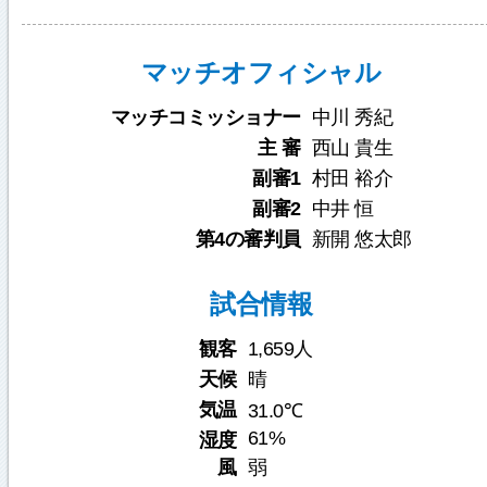
マッチオフィシャル
マッチコミッショナー
中川 秀紀
主 審
西山 貴生
副審1
村田 裕介
副審2
中井 恒
第4の審判員
新開 悠太郎
試合情報
観客
1,659人
天候
晴
気温
31.0℃
61%
湿度
風
弱