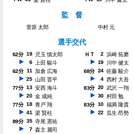
梁 賢柱
川中 健太
監 督
菅原 太郎
中村 元
選手交代
19
2
62分
児玉 慎太郎
ＨＴ
浜崎 拓磨
6
19
上田 駿斗
川中 健太
11
24
62分
加倉 広海
68分
佐藤 駿介
25
4
山田 晋平
西村 大吾
13
20
77分
安西 海斗
83分
武沢 一翔
20
30
金 成純
村田 勉
18
10
77分
青戸 翔
83分
福満 隆貴
41
22
梁 賢柱
瓜生 昂勢
35
89分
寺尾 憲祐
7
森主 麗司