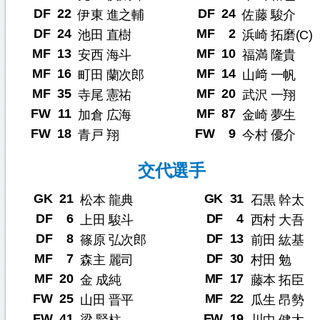
DF
22
DF
24
伊東 進之輔
佐藤 駿介
DF
24
MF
2
池田 直樹
浜崎 拓磨(C)
MF
13
MF
10
安西 海斗
福満 隆貴
MF
16
MF
14
町田 蘭次郎
山﨑 一帆
MF
35
MF
20
寺尾 憲祐
武沢 一翔
FW
11
MF
87
加倉 広海
金崎 夢生
FW
18
FW
9
青戸 翔
今村 優介
交代選手
GK
21
GK
31
松本 龍典
石黒 幹太
DF
6
DF
4
上田 駿斗
西村 大吾
DF
8
DF
13
篠原 弘次郎
前田 紘基
MF
7
DF
30
森主 麗司
村田 勉
MF
20
MF
17
金 成純
藤本 拓臣
FW
25
MF
22
山田 晋平
瓜生 昂勢
FW
41
FW
19