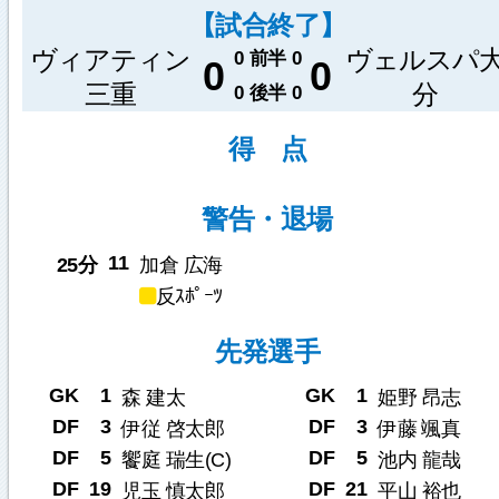
【試合終了】
ヴィアティン
ヴェルスパ
0
前半
0
0
0
三重
分
0
後半
0
得 点
警告・退場
11
25分
加倉 広海
反ｽﾎﾟｰﾂ
先発選手
GK
1
GK
1
森 建太
姫野 昂志
DF
3
DF
3
伊従 啓太郎
伊藤 颯真
DF
5
DF
5
饗庭 瑞生(C)
池内 龍哉
DF
19
DF
21
児玉 慎太郎
平山 裕也