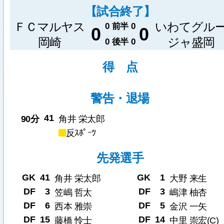
【試合終了】
ＦＣマルヤス
いわてグル
0
前半
0
0
0
岡崎
ジャ盛岡
0
後半
0
得 点
警告・退場
41
90分
角井 栄太郎
反ｽﾎﾟｰﾂ
先発選手
GK
41
GK
1
角井 栄太郎
大野 来生
DF
3
DF
3
笠嶋 哲太
嶋津 柚杏
DF
6
DF
5
西本 雅崇
金沢 一矢
DF
15
DF
14
藤橋 怜士
中里 崇宏(C)