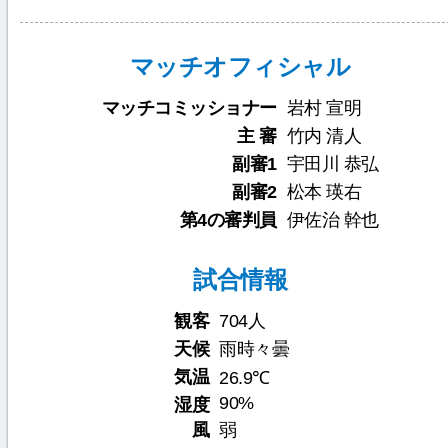
マッチオフィシャル
マッチコミッショナー
岩村 宣明
主 審
竹内 清人
副審1
宇田川 恭弘
副審2
松本 瑛右
第4の審判員
伊佐治 幹也
試合情報
観客
704人
天候
雨時々曇
気温
26.9℃
90%
湿度
風
弱