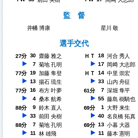
前田 央樹
岡﨑 大志郎
監 督
井幡 博康
星川 敬
選手交代
30
18
27分
齋藤 雅之
ＨＴ
河合 秀人
7
17
菊地 孔明
岡﨑 大志郎
19
14
77分
加藤 隼登
ＨＴ
中里 崇宏
13
33
揚石 琉生
山内 舟征
16
7
77分
布方 叶夢
61分
深堀 隼平
4
55
桑本 航希
藤島 樹騎也
9
1
88分
鈴木 直人
69分
大野 来生
33
40
前田 央樹
名良橋 拓真
7
13
88分
菊地 孔明
69分
小暮 大器
11
11
林 雄飛
藤本 憲明