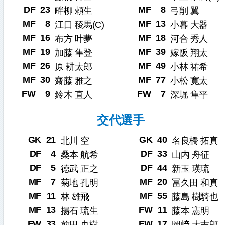
DF
23
MF
8
畔柳 頼生
弓削 翼
MF
8
MF
13
江口 稜馬(C)
小暮 大器
MF
16
MF
18
布方 叶夢
河合 秀人
MF
19
MF
39
加藤 隼登
嫁阪 翔太
MF
26
MF
49
原 耕太郎
小林 祐希
MF
30
MF
77
齋藤 雅之
小松 寛太
FW
9
FW
7
鈴木 直人
深堀 隼平
交代選手
GK
21
GK
40
北川 空
名良橋 拓真
DF
4
DF
33
桑本 航希
山内 舟征
DF
5
DF
44
徳武 正之
新玉 瑛琉
MF
7
MF
20
菊地 孔明
冨久田 和真
MF
11
MF
55
林 雄飛
藤島 樹騎也
MF
13
FW
11
揚石 琉生
藤本 憲明
FW
33
FW
17