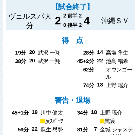
【試合終了】
ヴェルスパ大
2
前半
2
2
4
沖縄ＳＶ
分
0
後半
2
得 点
20
14
19分
武沢 一翔
28分
高塩 隼生
20
22
38分
武沢 一翔
45+2分
池髙 暢希
62分
オウンゴー
ル
18
74分
上野 瑶介
警告・退場
19
18
45+1分
川中 健太
34分
上野 瑶介
反ｽﾎﾟｰﾂ
異議
22
7
59分
瓜生 昂勢
81分
金城 ジャステ