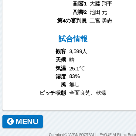
副審1
大藤 翔平
副審2
池田 元
第4の審判員
二宮 勇志
試合情報
観客
3,599人
天候
晴
気温
25.1℃
83%
湿度
風
無し
ピッチ状態
全面良芝、乾燥
MENU
Copyright © JAPAN FOOTBALL LEAGUE. All Rights Rese