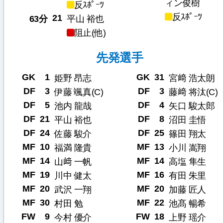
ィン俊樹
反ｽﾎﾟｰﾂ
反ｽﾎﾟｰﾂ
21
63分
平山 裕也
阻止(他)
先発選手
GK
1
GK
31
姫野 昂志
宮﨑 浩太朗
DF
3
DF
3
伊藤 颯真(C)
藤﨑 将汰(C)
DF
5
DF
4
池内 龍哉
矢口 駿太郎
DF
21
DF
8
平山 裕也
沼田 圭悟
DF
24
DF
25
佐藤 駿介
篠田 翔太
MF
10
MF
13
福満 隆貴
小川 嵩翔
MF
14
MF
14
山﨑 一帆
高塩 隼生
MF
19
MF
16
川中 健太
有田 朱里
MF
20
MF
20
武沢 一翔
加藤 匠人
MF
30
MF
22
村田 勉
池髙 暢希
FW
9
FW
18
今村 優介
上野 瑶介