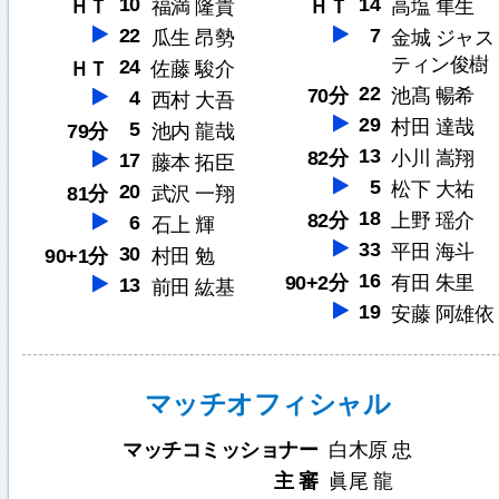
10
14
ＨＴ
福満 隆貴
ＨＴ
高塩 隼生
22
7
瓜生 昂勢
金城 ジャス
ティン俊樹
24
ＨＴ
佐藤 駿介
22
70分
池髙 暢希
4
西村 大吾
29
村田 達哉
5
79分
池内 龍哉
13
82分
小川 嵩翔
17
藤本 拓臣
5
松下 大祐
20
81分
武沢 一翔
18
82分
上野 瑶介
6
石上 輝
33
平田 海斗
30
90+1分
村田 勉
16
90+2分
有田 朱里
13
前田 紘基
19
安藤 阿雄依
マッチオフィシャル
マッチコミッショナー
白木原 忠
主 審
眞尾 龍