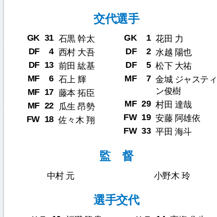
交代選手
GK
31
GK
1
石黒 幹太
花田 力
DF
4
DF
2
西村 大吾
水越 陽也
DF
13
DF
5
前田 紘基
松下 大祐
MF
6
MF
7
石上 輝
金城 ジャスティ
ン俊樹
MF
17
藤本 拓臣
MF
29
村田 達哉
MF
22
瓜生 昂勢
FW
19
安藤 阿雄依
FW
18
佐々木 翔
FW
33
平田 海斗
監 督
中村 元
小野木 玲
選手交代