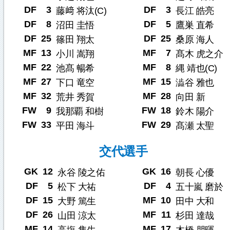
DF
3
DF
3
藤﨑 将汰(C)
長江 皓亮
DF
8
DF
5
沼田 圭悟
鷹巣 直希
DF
25
DF
25
篠田 翔太
桑原 海人
MF
13
MF
7
小川 嵩翔
髙木 虎之介
MF
22
MF
8
池髙 暢希
縄 靖也(C)
MF
27
MF
15
下口 竜空
澁谷 雅也
MF
32
MF
28
荒井 秀賀
向田 新
FW
9
FW
18
我那覇 和樹
鈴木 陽介
FW
33
FW
29
平田 海斗
髙瀬 太聖
交代選手
GK
12
GK
16
永谷 陵之佑
朝長 心優
DF
5
DF
4
松下 大祐
五十嵐 磨於
DF
15
MF
10
大野 篤生
田中 大和
DF
26
MF
11
山田 涼太
杉田 達哉
MF
14
MF
17