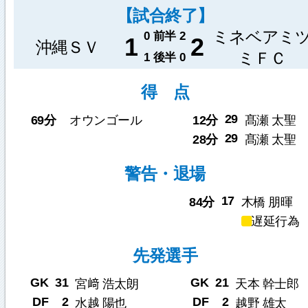
【試合終了】
ミネベアミ
0
前半
2
1
2
沖縄ＳＶ
ミＦＣ
1
後半
0
得 点
29
69分
オウンゴール
12分
髙瀬 太聖
29
28分
髙瀬 太聖
警告・退場
17
84分
木橋 朋暉
遅延行為
先発選手
GK
31
GK
21
宮﨑 浩太朗
天本 幹士郎
DF
2
DF
2
水越 陽也
越野 雄太