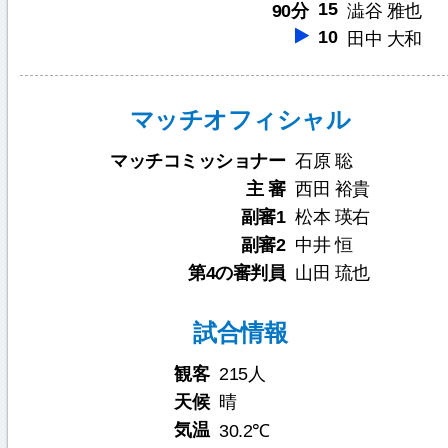
15
90分
澁谷 雅也
10
田中 大和
マッチオフィシャル
マッチコミッショナー
石原 聡
主 審
西田 裕貴
副審1
松本 瑛右
副審2
中井 恒
第4の審判員
山田 琉也
試合情報
観客
215人
天候
晴
気温
30.2℃