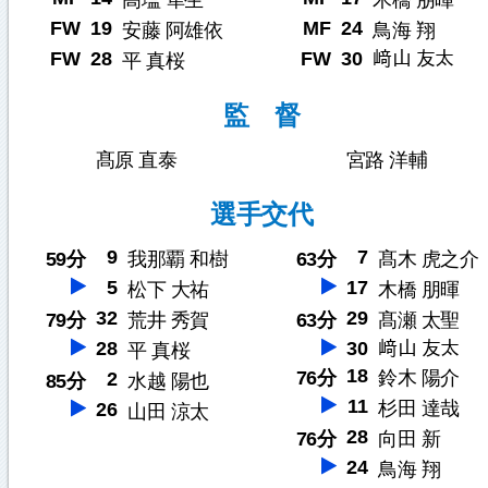
高塩 隼生
木橋 朋暉
FW
19
MF
24
安藤 阿雄依
鳥海 翔
FW
28
FW
30
﨑山 友太
平 真桜
監 督
髙原 直泰
宮路 洋輔
選手交代
9
7
59分
我那覇 和樹
63分
髙木 虎之介
5
17
松下 大祐
木橋 朋暉
32
29
79分
荒井 秀賀
63分
髙瀬 太聖
28
30
﨑山 友太
平 真桜
18
76分
鈴木 陽介
2
85分
水越 陽也
11
杉田 達哉
26
山田 涼太
28
76分
向田 新
24
鳥海 翔