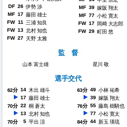
中里 崇宏
DF
26
伊勢 渉
MF
39
嫁阪 翔太
MF
17
藤田 雄士
MF
77
小松 寛太
FW
11
三浦 知良
FW
17
岡﨑 大志郎
FW
13
北村 知也
FW
29
町田 悠
FW
27
天野 太雅
監 督
山本 富士雄
星川 敬
選手交代
14
49
62分
木出 雄斗
63分
小林 祐希
17
39
藤田 雄士
嫁阪 翔太
22
55
70分
桐 蒼太
76分
藤島 樹騎也
13
77
北村 知也
小松 寛太
5
44
70分
平出 涼
84分
新玉 瑛琉