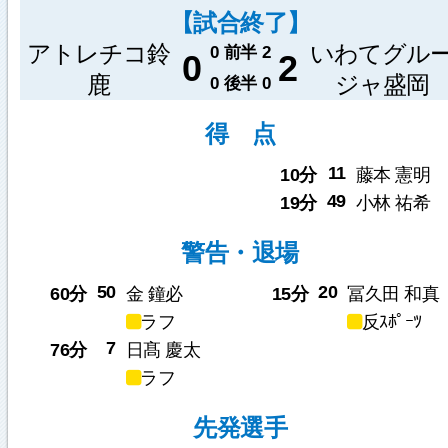
【試合終了】
アトレチコ鈴
いわてグル
0
前半
2
0
2
鹿
ジャ盛岡
0
後半
0
得 点
11
10分
藤本 憲明
49
19分
小林 祐希
警告・退場
50
20
60分
金 鐘必
15分
冨久田 和真
ラフ
反ｽﾎﾟｰﾂ
7
76分
日髙 慶太
ラフ
先発選手