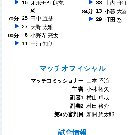
15
33
オボナヤ 朗充
山内 舟征
於
13
84分
小暮 大器
25
70分
田中 直基
29
町田 悠
27
天野 太雅
6
90分
小野寺 亮太
11
三浦 知良
マッチオフィシャル
マッチコミッショナー
山本 昭治
主 審
小林 拓矢
副審1
横山 卓哉
副審2
村田 裕介
第4の審判員
新開 悠太郎
試合情報