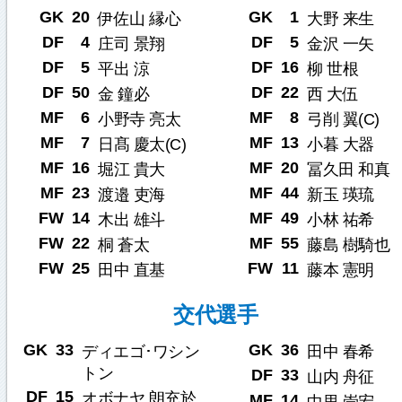
GK
20
GK
1
伊佐山 縁心
大野 来生
DF
4
DF
5
庄司 景翔
金沢 一矢
DF
5
DF
16
平出 涼
柳 世根
DF
50
DF
22
金 鐘必
西 大伍
MF
6
MF
8
小野寺 亮太
弓削 翼(C)
MF
7
MF
13
日髙 慶太(C)
小暮 大器
MF
16
MF
20
堀江 貴大
冨久田 和真
MF
23
MF
44
渡邉 吏海
新玉 瑛琉
FW
14
MF
49
木出 雄斗
小林 祐希
FW
22
MF
55
桐 蒼太
藤島 樹騎也
FW
25
FW
11
田中 直基
藤本 憲明
交代選手
GK
33
GK
36
ディエゴ･ワシン
田中 春希
トン
DF
33
山内 舟征
DF
15
オボナヤ 朗充於
MF
14