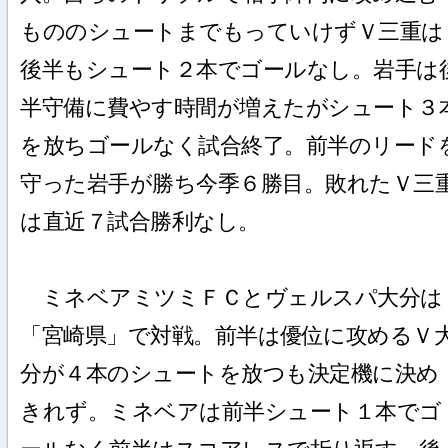
もののシュートまでもっていけずＶ三重は
後半もシュート２本でゴールなし。岩手は
半守備に費やす時間が増えたがシュート３
を放ちゴールなく試合終了。前半のリード
守った岩手が勝ち今季６勝目。敗れたＶ三
は直近７試合勝利なし。
ミネベアミツミＦＣとヴェルスパ大分は
「宮崎県」で対戦。前半は優位に攻めるＶ
分が４本のシュートを放つも決定機に決め
きれず。ミネベアは前半シュート１本でゴ