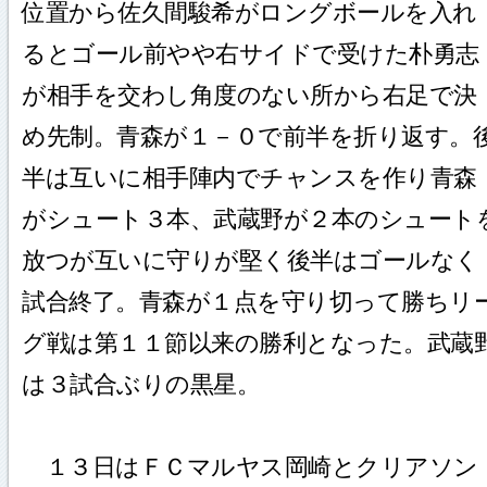
位置から佐久間駿希がロングボールを入れ
るとゴール前やや右サイドで受けた朴勇志
が相手を交わし角度のない所から右足で決
め先制。青森が１－０で前半を折り返す。
半は互いに相手陣内でチャンスを作り青森
がシュート３本、武蔵野が２本のシュート
放つが互いに守りが堅く後半はゴールなく
試合終了。青森が１点を守り切って勝ちリ
グ戦は第１１節以来の勝利となった。武蔵
は３試合ぶりの黒星。
１３日はＦＣマルヤス岡崎とクリアソン