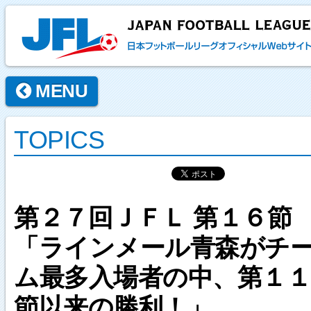
MENU
TOPICS
第２７回ＪＦＬ 第１６節
「ラインメール青森がチ
ム最多入場者の中、第１１
節以来の勝利！」