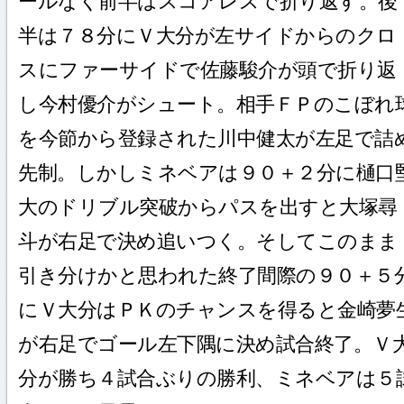
ールなく前半はスコアレスで折り返す。後
半は７８分にＶ大分が左サイドからのクロ
スにファーサイドで佐藤駿介が頭で折り返
し今村優介がシュート。相手ＦＰのこぼれ
を今節から登録された川中健太が左足で詰
先制。しかしミネベアは９０＋２分に樋口
大のドリブル突破からパスを出すと大塚尋
斗が右足で決め追いつく。そしてこのまま
引き分けかと思われた終了間際の９０＋５
にＶ大分はＰＫのチャンスを得ると金崎夢
が右足でゴール左下隅に決め試合終了。Ｖ
分が勝ち４試合ぶりの勝利、ミネベアは５