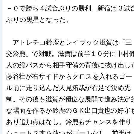
－０で勝ち４試合ぶりの勝利。新宿は３試
ぶりの黒星となった。
アトレチコ鈴鹿とレイラック滋賀は「三
交鈴鹿」で対戦。滋賀は前半１０分に中村
人の縦パスから相手守備の背後に抜け出し
藤谷壮が右サイドからクロスを入れるゴー
ル前に走り込んだ人見拓哉が右足で決め先
制。その後も滋賀が優位な展開で進み決定
な場面を作るが鈴鹿のＧＫ出口貴也の好守
あり追加点はなし。鈴鹿もチャンスを作り
シュート２本を放つがゴールなし。前半は