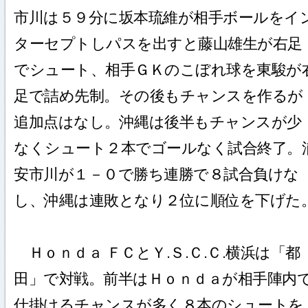
市川は５９分に坂本琉維が相手ボールをイ
ターセプトしパスを出すと藤山雄生が右足
でシュート、相手ＧＫのこぼれ球を東駿が
足で詰め先制。その後もチャンスを作るが
追加点はなし。沖縄は後半もチャンスが少
なくシュート２本でゴールなく試合終了。
安市川が１－０で勝ち連勝で８試合負けな
し、沖縄は連敗となり２位に順位を下げた
Ｈｏｎｄａ ＦＣとＹ.Ｓ.Ｃ.Ｃ.横浜は「都
田」で対戦。前半はＨｏｎｄａが相手陣内
仕掛けるチャンスが多く８本のシュートを