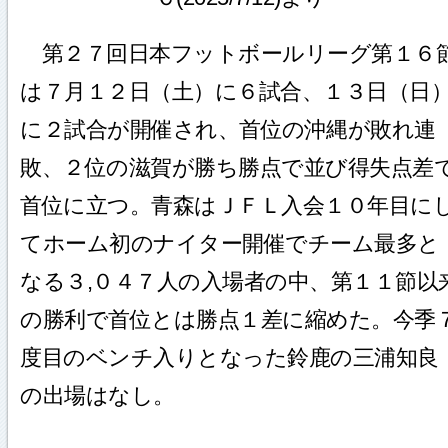
第２７回日本フットボールリーグ第１６
は７月１２日（土）に６試合、１３日（日
に２試合が開催され、首位の沖縄が敗れ連
敗、２位の滋賀が勝ち勝点で並び得失点差
首位に立つ。青森はＪＦＬ入会１０年目に
てホーム初のナイター開催でチーム最多と
なる３,０４７人の入場者の中、第１１節以
の勝利で首位とは勝点１差に縮めた。今季
度目のベンチ入りとなった鈴鹿の三浦知良
の出場はなし。