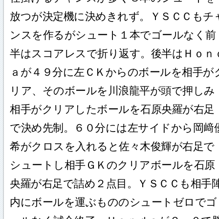
放つが決定機に決めきれず。ＹＳＣＣもチ
ンスを作るがシュート１本でゴールなく前
半はスコアレスで折り返す。後半はＨｏｎ
ａが４９分に左ＣＫからのボールを相手が
リア、そのボールを川浪龍平が頭で押しみ
相手がクリアしたボールを石原央羅が右足
で決め先制。６０分には左サイドから岡﨑
希がクロスを入れると佐々木俊輝が右足で
シュートし相手ＧＫのクリアボールを石原
央羅が右足で詰め２点目。ＹＳＣＣも相手
内にボールを運ぶもののシュートゼロでゴ