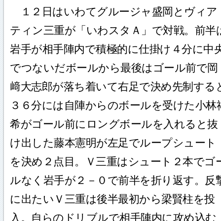
１２日はいわてグルージャ盛岡とヴィア
ティン三重が「いわスタＡ」で対戦。前半
岩手が相手陣内で積極的に仕掛け４分に中
でつないだボールから最後はゴール前で岡
﨑大志郎が落ち着いて右足で決め先制する
３６分には自陣からのボールを受けた小林
希がゴール前にロングボールを入れると抜
け出した藤本憲明が左足でループシュート
を決め２点目。Ｖ三重はシュート２本でゴ
ルなく岩手が２－０で前半を折り返す。反
に出たいＶ三重は後半最初から梁賢柱を投
入。自らのドリブルで相手陣内に攻め込む