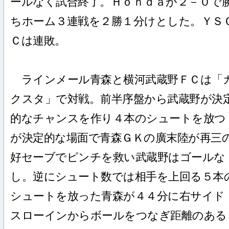
ールなく試合終了。Ｈｏｎｄａが２－０で
ちホーム３連戦を２勝１分けとした。ＹＳ
Ｃは連敗。
ラインメール青森と横河武蔵野ＦＣは「
クスタ」で対戦。前半序盤から武蔵野が決
的なチャンスを作り４本のシュートを放つ
が決定的な場面で青森ＧＫの廣末陸が再三
好セーブでピンチを救い武蔵野はゴールな
し。逆にシュート数では相手を上回る５本
シュートを放った青森が４４分に右サイド
スローインからボールをつなぎ距離のある