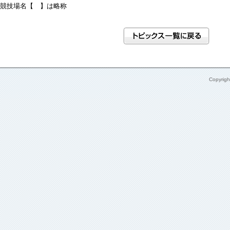
競技場名【 】は略称
Copyrig