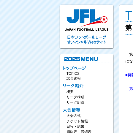
第
第
にな
TOPICS
■開
試合速報
第
概要
日
リーグ構成
競
リーグ組織
（
大会方式
チケット情報
競
日程・結果
順位表・戦績表