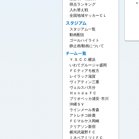
＊
得点ランキング
入れ替え戦
全国地域サッカーＣＬ
スタジアム一覧
動画配信
ゴールハイライト
静止画/動画について
Ｙ.Ｓ.Ｃ.Ｃ.横浜
いわてグルージャ盛岡
ＦＣティアモ枚方
レイラック滋賀
ヴィアティン三重
ヴェルスパ大分
Ｈｏｎｄａ ＦＣ
ブリオベッカ浦安･市川
沖縄ＳＶ
ラインメール青森
アトレチコ鈴鹿
ＦＣマルヤス岡崎
クリアソン新宿
横河武蔵野ＦＣ
ミネベアミツミＦＣ