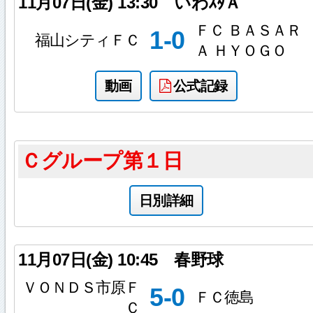
11月07日(金)
13:30
いわｽﾀＡ
ＦＣ ＢＡＳＡＲ
1-0
福山シティＦＣ
Ａ ＨＹＯＧＯ
動画
公式記録
Ｃグループ第１日
日別詳細
11月07日(金)
10:45
春野球
ＶＯＮＤＳ市原Ｆ
5-0
ＦＣ徳島
Ｃ