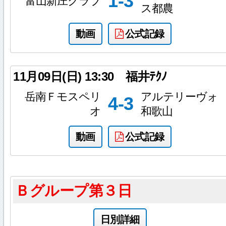
1-3
富山新庄クラブ
ス都農
動画
公式記録
11月09日(日)
13:30
福井ﾃｸﾉ
岳南Ｆモスペリ
アルテリーヴォ
4-3
オ
和歌山
動画
公式記録
Ｂグループ第３日
日別詳細