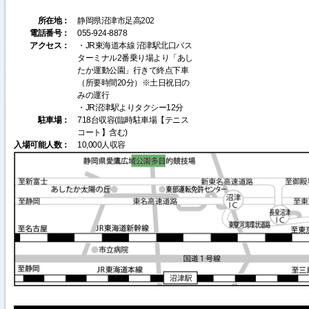
所在地：
静岡県沼津市足高202
電話番号：
055-924-8878
アクセス：
・JR東海道本線 沼津駅北口バス
ターミナル2番乗り場より「あし
たか運動公園」行きで終点下車
（所要時間20分）※土日祝日の
みの運行
・JR沼津駅よりタクシー12分
駐車場：
718台収容(臨時駐車場【テニス
コート】含む)
入場可能人数：
10,000人収容