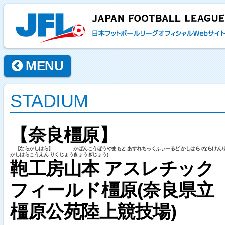
MENU
STADIUM
【奈良橿原】
【ならかしはら】 かばんこうぼうやまもと あすれちっくふぃーるど かしはら (ならけん
かしはらこうえん りくじょうきょうぎじょう)
鞄工房山本 アスレチック
フィールド橿原(奈良県立
橿原公苑陸上競技場)