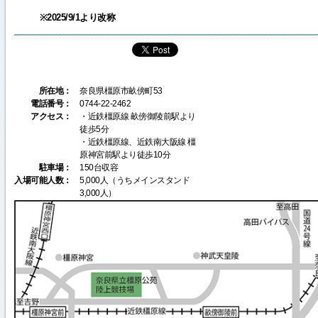
※2025/9/1より改称
所在地：
奈良県橿原市畝傍町53
電話番号：
0744-22-2462
アクセス：
・近鉄橿原線 畝傍御陵前駅より
徒歩5分
・近鉄橿原線、近鉄南大阪線 橿
原神宮前駅より徒歩10分
駐車場：
150台収容
入場可能人数：
5,000人（うちメインスタンド
3,000人）