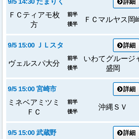
9/5 14:30 たまりく
詳細
ＦＣティアモ枚
前半
ＦＣマルヤス岡
方
後半
9/5 15:00 ＪＬスタ
詳細
いわてグルージ
前半
ヴェルスパ大分
盛岡
後半
9/5 15:00 宮崎市
詳細
ミネベアミツミ
前半
沖縄ＳＶ
ＦＣ
後半
9/5 15:00 武蔵野
詳細