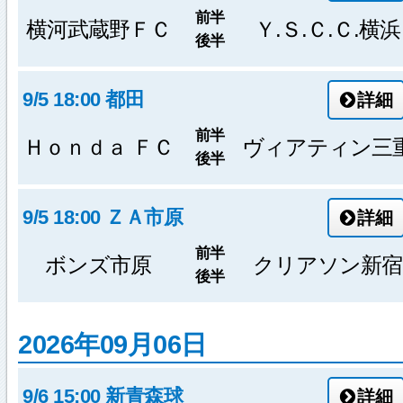
前半
横河武蔵野ＦＣ
Ｙ.Ｓ.Ｃ.Ｃ.横浜
後半
9/5 18:00 都田
詳細
前半
Ｈｏｎｄａ ＦＣ
ヴィアティン三
後半
9/5 18:00 ＺＡ市原
詳細
前半
ボンズ市原
クリアソン新宿
後半
2026年09月06日
9/6 15:00 新青森球
詳細