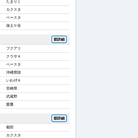
たまりく
カクスタ
ベースタ
保土ケ谷
節詳細
フクアリ
クラサＡ
ベースタ
沖縄県陸
いわｽﾀＡ
宮崎県
武蔵野
愛鷹
節詳細
都田
カクスタ