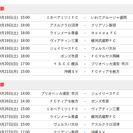
4節
9月19日(土)
15:00
ミネベアミツミＦＣ
-
いわてグルージャ盛岡
9月19日(土)
18:00
アスルクラロ沼津
-
クリアソン新宿
9月19日(土)
18:00
ラインメール青森
-
Ｈｏｎｄａ ＦＣ
9月19日(土)
18:00
ヴィアティン三重
-
横河武蔵野ＦＣ
9月19日(土)
18:00
ジェイリースＦＣ
-
ヴェルスパ大分
9月19日(土)
18:00
ボンズ市原
-
ＦＣマルヤス岡崎
9月20日(日)
17:00
Ｙ.Ｓ.Ｃ.Ｃ.横浜
-
ブリオベッカ浦安･市川
9月21日(月)
15:00
沖縄ＳＶ
-
ＦＣティアモ枚方
5節
9月26日(土)
14:00
ブリオベッカ浦安･市川
-
ジェイリースＦＣ
9月26日(土)
14:30
ＦＣティアモ枚方
-
ボンズ市原
9月26日(土)
15:00
ミネベアミツミＦＣ
-
ヴィアティン三重
9月27日(日)
13:00
ラインメール青森
-
横河武蔵野ＦＣ
9月27日(日)
15:00
ヴェルスパ大分
-
アスルクラロ沼津
9月27日(日)
17:00
クリアソン新宿
-
沖縄ＳＶ