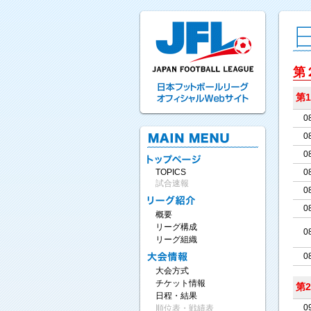
第
第
0
0
0
0
TOPICS
試合速報
0
0
概要
リーグ構成
0
リーグ組織
0
大会方式
チケット情報
第
日程・結果
0
順位表・戦績表