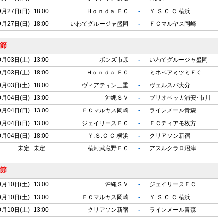
9月27日(日)
18:00
Ｈｏｎｄａ ＦＣ
-
Ｙ.Ｓ.Ｃ.Ｃ.横浜
9月27日(日)
18:00
いわてグルージャ盛岡
-
ＦＣマルヤス岡崎
6節
0月03日(土)
13:00
ボンズ市原
-
いわてグルージャ盛岡
0月03日(土)
18:00
Ｈｏｎｄａ ＦＣ
-
ミネベアミツミＦＣ
0月03日(土)
18:00
ヴィアティン三重
-
ヴェルスパ大分
0月04日(日)
13:00
沖縄ＳＶ
-
ブリオベッカ浦安･市川
0月04日(日)
13:00
ＦＣマルヤス岡崎
-
ラインメール青森
0月04日(日)
13:00
ジェイリースＦＣ
-
ＦＣティアモ枚方
0月04日(日)
18:00
Ｙ.Ｓ.Ｃ.Ｃ.横浜
-
クリアソン新宿
未定
未定
横河武蔵野ＦＣ
-
アスルクラロ沼津
7節
0月10日(土)
13:00
沖縄ＳＶ
-
ジェイリースＦＣ
0月10日(土)
13:00
ＦＣマルヤス岡崎
-
Ｙ.Ｓ.Ｃ.Ｃ.横浜
0月10日(土)
13:00
クリアソン新宿
-
ラインメール青森