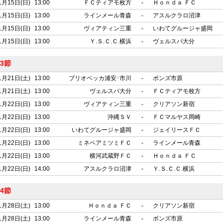
1月15日(日)
13:00
ＦＣティアモ枚方
-
Ｈｏｎｄａ ＦＣ
1月15日(日)
13:00
ラインメール青森
-
アスルクラロ沼津
1月15日(日)
13:00
ヴィアティン三重
-
いわてグルージャ盛岡
1月15日(日)
13:00
Ｙ.Ｓ.Ｃ.Ｃ.横浜
-
ヴェルスパ大分
3節
1月21日(土)
13:00
ブリオベッカ浦安･市川
-
ボンズ市原
1月21日(土)
13:00
ヴェルスパ大分
-
ＦＣティアモ枚方
1月22日(日)
13:00
ヴィアティン三重
-
クリアソン新宿
1月22日(日)
13:00
沖縄ＳＶ
-
ＦＣマルヤス岡崎
1月22日(日)
13:00
いわてグルージャ盛岡
-
ジェイリースＦＣ
1月22日(日)
13:00
ミネベアミツミＦＣ
-
ラインメール青森
1月22日(日)
13:00
横河武蔵野ＦＣ
-
Ｈｏｎｄａ ＦＣ
1月22日(日)
14:00
アスルクラロ沼津
-
Ｙ.Ｓ.Ｃ.Ｃ.横浜
4節
1月28日(土)
13:00
Ｈｏｎｄａ ＦＣ
-
クリアソン新宿
1月28日(土)
13:00
ラインメール青森
-
ボンズ市原