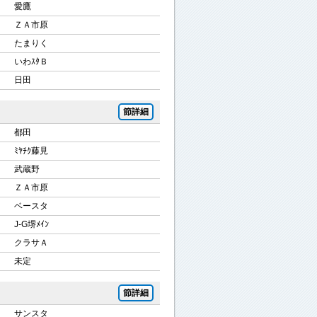
愛鷹
ＺＡ市原
たまりく
いわｽﾀＢ
日田
節詳細
都田
ﾐﾔﾁｸ藤見
武蔵野
ＺＡ市原
ベースタ
J-G堺ﾒｲﾝ
クラサＡ
未定
節詳細
サンスタ