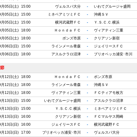
9月05日(土)
15:00
ヴェルスパ大分
-
いわてグルージャ盛岡
9月05日(土)
15:00
ミネベアミツミＦＣ
-
沖縄ＳＶ
9月05日(土)
15:00
横河武蔵野ＦＣ
-
Ｙ.Ｓ.Ｃ.Ｃ.横浜
9月05日(土)
18:00
Ｈｏｎｄａ ＦＣ
-
ヴィアティン三重
9月05日(土)
18:00
ボンズ市原
-
クリアソン新宿
9月06日(日)
15:00
ラインメール青森
-
ジェイリースＦＣ
9月06日(日)
18:00
アスルクラロ沼津
-
ブリオベッカ浦安･市川
3節
9月12日(土)
18:00
Ｈｏｎｄａ ＦＣ
-
ボンズ市原
9月12日(土)
18:00
ラインメール青森
-
沖縄ＳＶ
9月12日(土)
18:00
ヴィアティン三重
-
ＦＣティアモ枚方
9月13日(日)
15:00
いわてグルージャ盛岡
-
アスルクラロ沼津
9月13日(日)
15:00
Ｙ.Ｓ.Ｃ.Ｃ.横浜
-
ミネベアミツミＦＣ
9月13日(日)
16:00
クリアソン新宿
-
ＦＣマルヤス岡崎
9月13日(日)
16:00
ジェイリースＦＣ
-
横河武蔵野ＦＣ
9月13日(日)
17:00
ブリオベッカ浦安･市川
-
ヴェルスパ大分