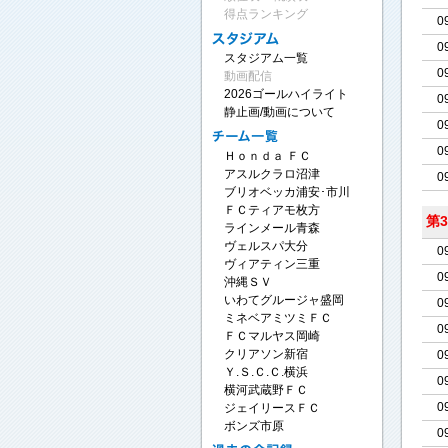
得点ランキング
0
0
スタジアム一覧
0
動画配信
2026ゴールハイライト
0
静止画/動画について
0
0
Ｈｏｎｄａ ＦＣ
アスルクラロ沼津
0
ブリオベッカ浦安･市川
ＦＣティアモ枚方
第
ラインメール青森
ヴェルスパ大分
0
ヴィアティン三重
0
沖縄ＳＶ
いわてグルージャ盛岡
0
ミネベアミツミＦＣ
0
ＦＣマルヤス岡崎
0
クリアソン新宿
Ｙ.Ｓ.Ｃ.Ｃ.横浜
0
横河武蔵野ＦＣ
0
ジェイリースＦＣ
ボンズ市原
0