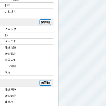
都田
いわｽﾀＡ
節詳細
ＺＡ市原
都田
ベースタ
沖縄市陸
ﾏﾙﾔｽ龍北
大分佐伯
三ツ沢陸
未定
節詳細
沖縄県陸
ﾏﾙﾔｽ龍北
味ｽﾀAGF