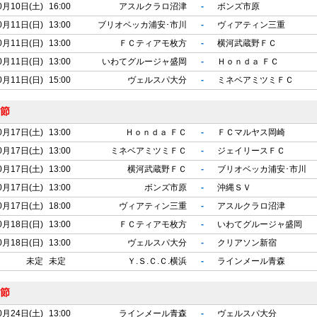
0月10日(土)
16:00
アスルクラロ沼津
-
ボンズ市原
0月11日(日)
13:00
ブリオベッカ浦安･市川
-
ヴィアティン三重
0月11日(日)
13:00
ＦＣティアモ枚方
-
横河武蔵野ＦＣ
0月11日(日)
13:00
いわてグルージャ盛岡
-
Ｈｏｎｄａ ＦＣ
0月11日(日)
15:00
ヴェルスパ大分
-
ミネベアミツミＦＣ
8節
0月17日(土)
13:00
Ｈｏｎｄａ ＦＣ
-
ＦＣマルヤス岡崎
0月17日(土)
13:00
ミネベアミツミＦＣ
-
ジェイリースＦＣ
0月17日(土)
13:00
横河武蔵野ＦＣ
-
ブリオベッカ浦安･市川
0月17日(土)
13:00
ボンズ市原
-
沖縄ＳＶ
0月17日(土)
18:00
ヴィアティン三重
-
アスルクラロ沼津
0月18日(日)
13:00
ＦＣティアモ枚方
-
いわてグルージャ盛岡
0月18日(日)
13:00
ヴェルスパ大分
-
クリアソン新宿
未定
未定
Ｙ.Ｓ.Ｃ.Ｃ.横浜
-
ラインメール青森
9節
0月24日(土)
13:00
ラインメール青森
-
ヴェルスパ大分