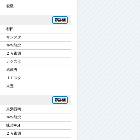
愛鷹
節詳細
都田
サンスタ
ﾏﾙﾔｽ龍北
ＺＡ市原
カクスタ
武蔵野
ＪＬスタ
未定
節詳細
糸満西崎
ﾏﾙﾔｽ龍北
味ｽﾀAGF
ＺＡ市原