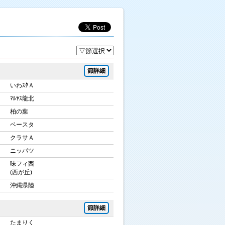
節詳細
いわｽﾀＡ
ﾏﾙﾔｽ龍北
柏の葉
ベースタ
クラサＡ
ニッパツ
味フィ西
(西が丘)
沖縄県陸
節詳細
たまりく