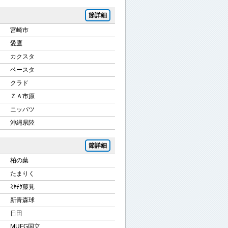
節詳細
宮崎市
愛鷹
カクスタ
ベースタ
クラド
ＺＡ市原
ニッパツ
沖縄県陸
節詳細
柏の葉
たまりく
ﾐﾔﾁｸ藤見
新青森球
日田
MUFG国立