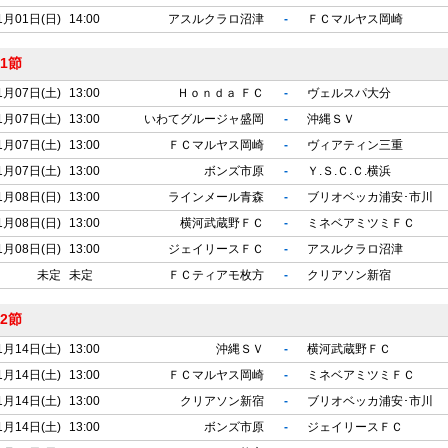
1月01日(日)
14:00
アスルクラロ沼津
-
ＦＣマルヤス岡崎
1節
1月07日(土)
13:00
Ｈｏｎｄａ ＦＣ
-
ヴェルスパ大分
1月07日(土)
13:00
いわてグルージャ盛岡
-
沖縄ＳＶ
1月07日(土)
13:00
ＦＣマルヤス岡崎
-
ヴィアティン三重
1月07日(土)
13:00
ボンズ市原
-
Ｙ.Ｓ.Ｃ.Ｃ.横浜
1月08日(日)
13:00
ラインメール青森
-
ブリオベッカ浦安･市川
1月08日(日)
13:00
横河武蔵野ＦＣ
-
ミネベアミツミＦＣ
1月08日(日)
13:00
ジェイリースＦＣ
-
アスルクラロ沼津
未定
未定
ＦＣティアモ枚方
-
クリアソン新宿
2節
1月14日(土)
13:00
沖縄ＳＶ
-
横河武蔵野ＦＣ
1月14日(土)
13:00
ＦＣマルヤス岡崎
-
ミネベアミツミＦＣ
1月14日(土)
13:00
クリアソン新宿
-
ブリオベッカ浦安･市川
1月14日(土)
13:00
ボンズ市原
-
ジェイリースＦＣ