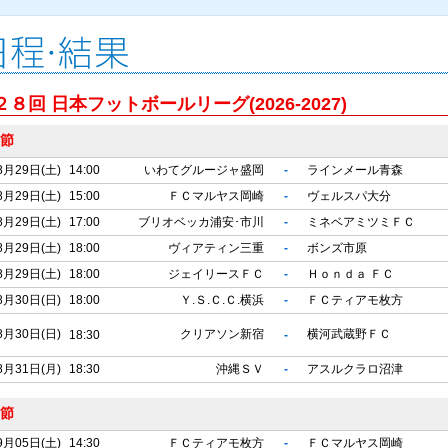
２８回 日本フットボールリーグ(2026-2027)
1節
8月29日(土)
14:00
いわてグルージャ盛岡
-
ラインメール青森
8月29日(土)
15:00
ＦＣマルヤス岡崎
-
ヴェルスパ大分
8月29日(土)
17:00
ブリオベッカ浦安･市川
-
ミネベアミツミＦＣ
8月29日(土)
18:00
ヴィアティン三重
-
ボンズ市原
8月29日(土)
18:00
ジェイリースＦＣ
-
Ｈｏｎｄａ ＦＣ
8月30日(日)
18:00
Ｙ.Ｓ.Ｃ.Ｃ.横浜
-
ＦＣティアモ枚方
8月30日(日)
クリアソン新宿
横河武蔵野ＦＣ
18:30
-
8月31日(月)
18:30
沖縄ＳＶ
-
アスルクラロ沼津
2節
9月05日(土)
14:30
ＦＣティアモ枚方
-
ＦＣマルヤス岡崎