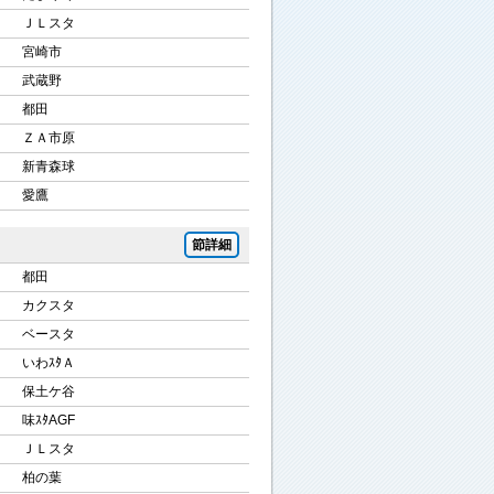
ＪＬスタ
宮崎市
武蔵野
都田
ＺＡ市原
新青森球
愛鷹
節詳細
都田
カクスタ
ベースタ
いわｽﾀＡ
保土ケ谷
味ｽﾀAGF
ＪＬスタ
柏の葉