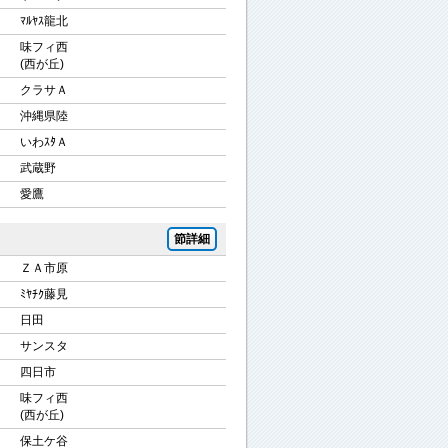
ﾏﾙﾔｽ龍北
味フィ西
(西が丘)
クラサＡ
沖縄県陸
いわｽﾀＡ
武蔵野
愛鷹
節詳細
ＺＡ市原
ﾐﾔﾁｸ藤見
日田
サンスタ
四日市
味フィ西
(西が丘)
保土ケ谷