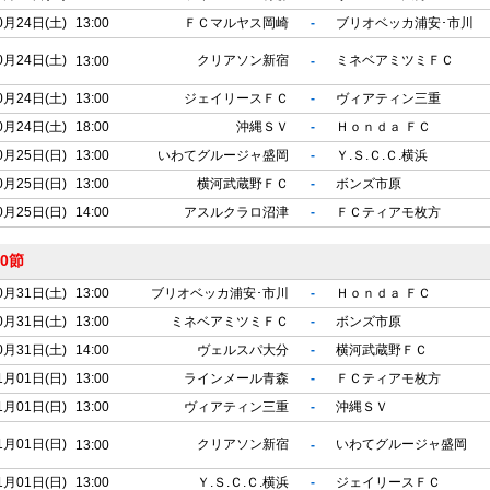
0月24日(土)
13:00
ＦＣマルヤス岡崎
-
ブリオベッカ浦安･市川
0月24日(土)
クリアソン新宿
ミネベアミツミＦＣ
13:00
-
0月24日(土)
13:00
ジェイリースＦＣ
-
ヴィアティン三重
0月24日(土)
18:00
沖縄ＳＶ
-
Ｈｏｎｄａ ＦＣ
0月25日(日)
13:00
いわてグルージャ盛岡
-
Ｙ.Ｓ.Ｃ.Ｃ.横浜
0月25日(日)
13:00
横河武蔵野ＦＣ
-
ボンズ市原
0月25日(日)
14:00
アスルクラロ沼津
-
ＦＣティアモ枚方
0節
0月31日(土)
13:00
ブリオベッカ浦安･市川
-
Ｈｏｎｄａ ＦＣ
0月31日(土)
13:00
ミネベアミツミＦＣ
-
ボンズ市原
0月31日(土)
14:00
ヴェルスパ大分
-
横河武蔵野ＦＣ
1月01日(日)
13:00
ラインメール青森
-
ＦＣティアモ枚方
1月01日(日)
13:00
ヴィアティン三重
-
沖縄ＳＶ
1月01日(日)
クリアソン新宿
いわてグルージャ盛岡
13:00
-
1月01日(日)
13:00
Ｙ.Ｓ.Ｃ.Ｃ.横浜
-
ジェイリースＦＣ