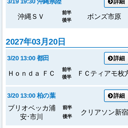
3/19 19:30 沖縄県陸
詳細
前半
沖縄ＳＶ
ボンズ市原
後半
2027年03月20日
3/20 13:00 都田
詳細
前半
Ｈｏｎｄａ ＦＣ
ＦＣティアモ枚
後半
3/20 13:00 柏の葉
詳細
ブリオベッカ浦
前半
クリアソン新宿
安･市川
後半