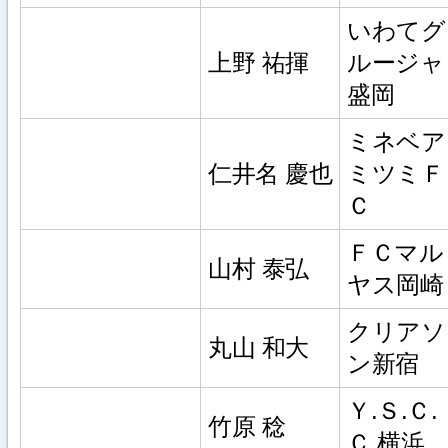
いわてグ
上野 祐揮
ルージャ
盛岡
ミネベア
仁井名 慶也
ミツミＦ
Ｃ
ＦＣマル
山村 泰弘
ヤス岡崎
クリアソ
丸山 和大
ン新宿
Ｙ.Ｓ.Ｃ.
竹原 稔
Ｃ.横浜