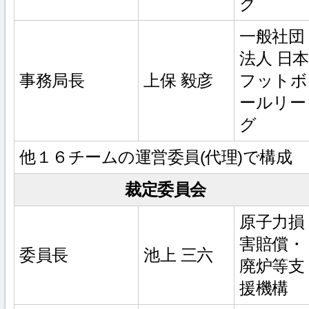
グ
一般社団
法人 日本
事務局長
上保 毅彦
フットボ
ールリー
グ
他１６チームの運営委員(代理)で構成
裁定委員会
原子力損
害賠償・
委員長
池上 三六
廃炉等支
援機構