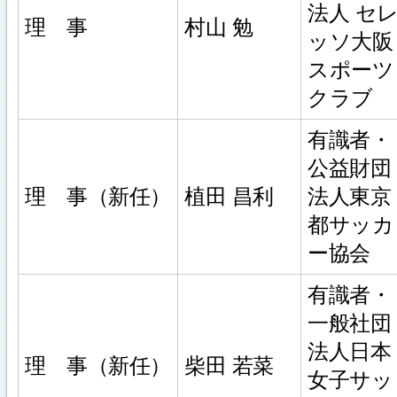
法人 セ
理 事
村山 勉
ッソ大阪
スポーツ
クラブ
有識者・
公益財団
理 事（新任）
植田 昌利
法人東京
都サッカ
ー協会
有識者・
一般社団
法人日本
理 事（新任）
柴田 若菜
女子サッ