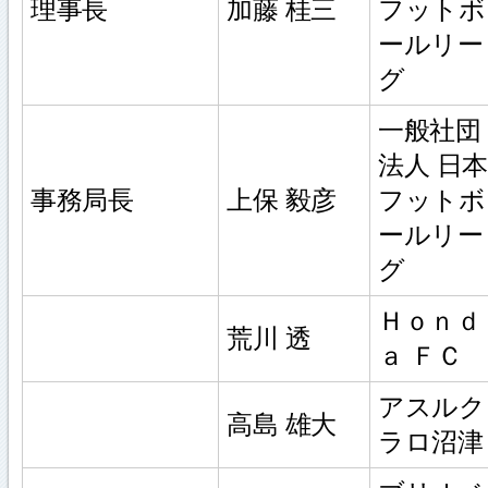
理事長
加藤 桂三
フットボ
ールリー
グ
一般社団
法人 日本
事務局長
上保 毅彦
フットボ
ールリー
グ
Ｈｏｎｄ
荒川 透
ａ ＦＣ
アスルク
高島 雄大
ラロ沼津