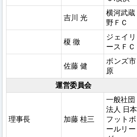
横河武蔵
吉川 光
野ＦＣ
ジェイリ
榎 徹
ースＦＣ
ボンズ市
佐藤 健
原
運営委員会
一般社団
法人 日本
理事長
加藤 桂三
フットボ
ールリー