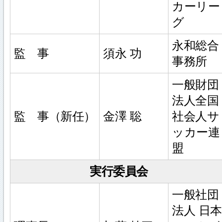
カーリー
グ
永和総合
監 事
須永 功
事務所
一般財団
法人全国
監 事（新任）
金澤 聡
社会人サ
ッカー連
盟
実行委員会
一般社団
法人 日本