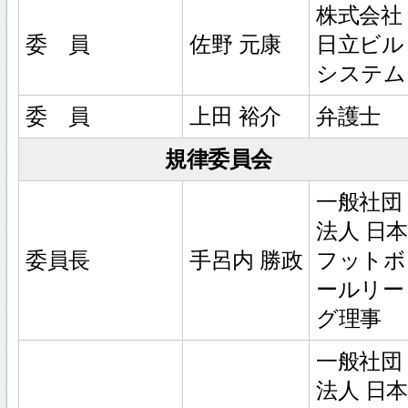
株式会社
委 員
佐野 元康
日立ビル
システム
委 員
上田 裕介
弁護士
規律委員会
一般社団
法人 日本
委員長
手呂内 勝政
フットボ
ールリー
グ理事
一般社団
法人 日本