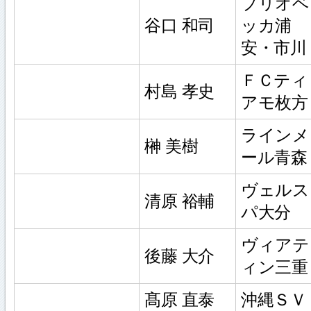
ブリオベ
谷口 和司
ッカ浦
安・市川
ＦＣティ
村島 孝史
アモ枚方
ラインメ
榊 美樹
ール青森
ヴェルス
清原 裕輔
パ大分
ヴィアテ
後藤 大介
ィン三重
髙原 直泰
沖縄ＳＶ