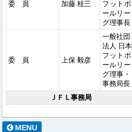
委 員
加藤 桂三
フットボ
ールリー
グ理事長
一般社団
法人 日本
フットボ
委 員
上保 毅彦
ールリー
グ理事・
事務局長
ＪＦＬ事務局
MENU