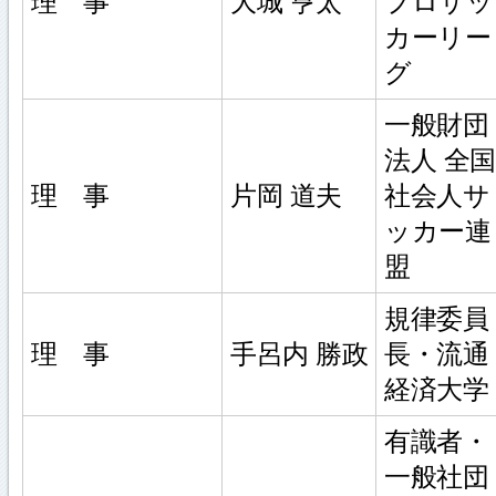
理 事
大城 亨太
プロサッ
カーリー
グ
一般財団
法人 全国
理 事
片岡 道夫
社会人サ
ッカー連
盟
規律委員
理 事
手呂内 勝政
長・流通
経済大学
有識者・
一般社団