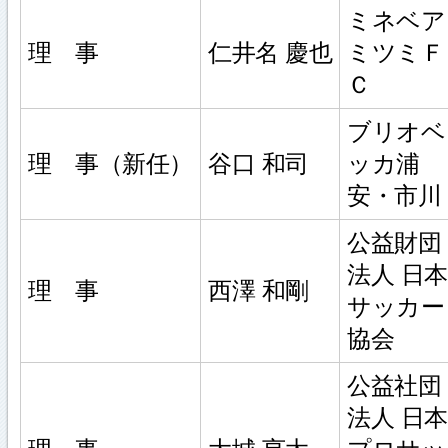
ミネベア
理 事
仁井名 慶也
ミツミＦ
Ｃ
ブリオベ
理 事（新任）
谷口 和司
ッカ浦
安・市川
公益財団
法人 日本
理 事
西澤 和剛
サッカー
協会
公益社団
法人 日本