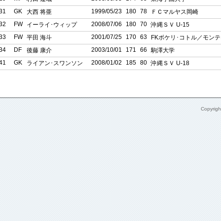
31
GK
1999/05/23
180
78
大西 将亜
ＦＣマルヤス岡崎
32
FW
2008/07/06
180
70
イーライ･ウィップ
沖縄ＳＶ U-15
33
FW
2001/07/25
170
63
平田 海斗
FKボケリ･コトル／モン
34
DF
2003/10/01
171
66
後藤 康介
駒澤大学
41
GK
2008/01/02
185
80
ライアン･スワンソン
沖縄ＳＶ U-18
Copyrig