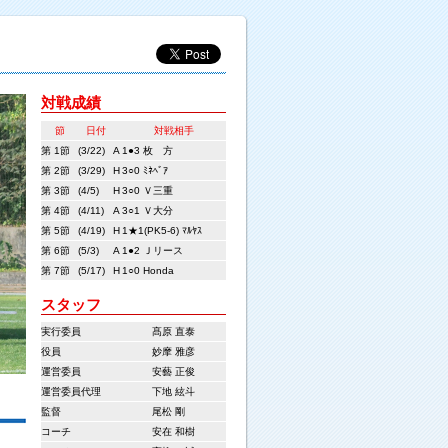
対戦成績
節
日付
対戦相手
第 1節
(3/22)
A
1●3 枚 方
第 2節
(3/29)
H
3○0 ﾐﾈﾍﾞｱ
第 3節
(4/5)
H
3○0 Ｖ三重
第 4節
(4/11)
A
3○1 Ｖ大分
第 5節
(4/19)
H
1★1(PK5-6) ﾏﾙﾔｽ
第 6節
(5/3)
A
1●2 Ｊリース
第 7節
(5/17)
H
1○0 Honda
スタッフ
実行委員
髙原 直泰
役員
妙摩 雅彦
運営委員
安藝 正俊
運営委員代理
下地 絃斗
監督
尾松 剛
コーチ
安在 和樹