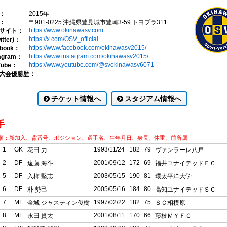
：
2015年
：
〒901-0225 沖縄県豊見城市豊崎3-59 トヨプラ311
https://www.okinawasv.com
サイト：
https://x.com/OSV_official
itter)：
https://www.facebook.com/okinawasv2015/
ebook：
https://www.instagram.com/okinawasv2015/
tagram：
https://www.youtube.com/@svokinawasv6071
Tube：
大会優勝歴：
チケット情報へ
スタジアム情報へ
手
順：新加入、背番号、ポジション、選手名、生年月日、身長、体重、前所属
1
GK
1993/11/24
182
79
花田 力
ヴァンラーレ八戸
2
DF
2001/09/12
172
69
遠藤 海斗
福井ユナイテッドＦＣ
5
DF
2003/05/15
190
81
入柿 堅志
環太平洋大学
6
DF
2005/05/16
184
80
朴 勢己
高知ユナイテッドＳＣ
7
MF
1997/02/22
182
75
金城 ジャスティン俊樹
ＳＣ相模原
8
MF
2001/08/11
170
66
永田 貫太
藤枝ＭＹＦＣ