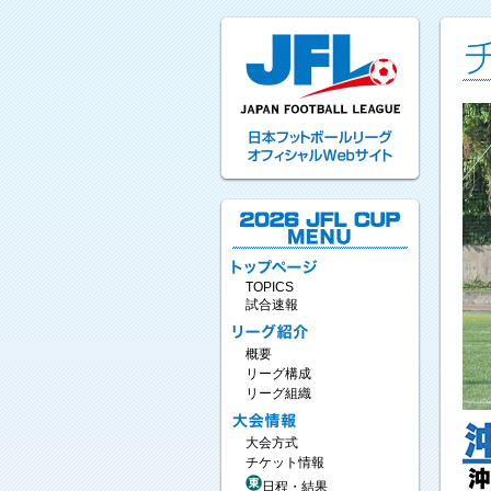
TOPICS
試合速報
概要
リーグ構成
リーグ組織
大会方式
チケット情報
日程・結果