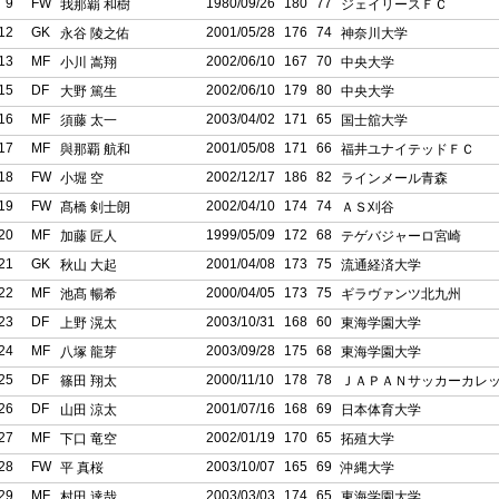
9
FW
1980/09/26
180
77
我那覇 和樹
ジェイリースＦＣ
12
GK
2001/05/28
176
74
永谷 陵之佑
神奈川大学
13
MF
2002/06/10
167
70
小川 嵩翔
中央大学
15
DF
2002/06/10
179
80
大野 篤生
中央大学
16
MF
2003/04/02
171
65
須藤 太一
国士舘大学
17
MF
2001/05/08
171
66
與那覇 航和
福井ユナイテッドＦＣ
18
FW
2002/12/17
186
82
小堀 空
ラインメール青森
19
FW
2002/04/10
174
74
髙橋 剣士朗
ＡＳ刈谷
20
MF
1999/05/09
172
68
加藤 匠人
テゲバジャーロ宮崎
21
GK
2001/04/08
173
75
秋山 大起
流通経済大学
22
MF
2000/04/05
173
75
池髙 暢希
ギラヴァンツ北九州
23
DF
2003/10/31
168
60
上野 滉太
東海学園大学
24
MF
2003/09/28
175
68
八塚 龍芽
東海学園大学
25
DF
2000/11/10
178
78
篠田 翔太
ＪＡＰＡＮサッカーカレ
26
DF
2001/07/16
168
69
山田 涼太
日本体育大学
27
MF
2002/01/19
170
65
下口 竜空
拓殖大学
28
FW
2003/10/07
165
69
平 真桜
沖縄大学
29
MF
2003/03/03
174
65
村田 達哉
東海学園大学