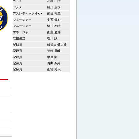
コーチ
髙柳 一誠
ドクター
島川 朋享
アスレティックﾄﾚｰﾅｰ
前田 裕章
マネージャー
中西 優心
マネージャー
皆川 友晴
マネージャー
衞藤 夏輝
広報担当
塩川 誠
記録員
眞栄田 健太郎
記録員
箕輪 勇岐
記録員
桑原 開
記録員
貫井 奈緒
記録員
山宮 秀太