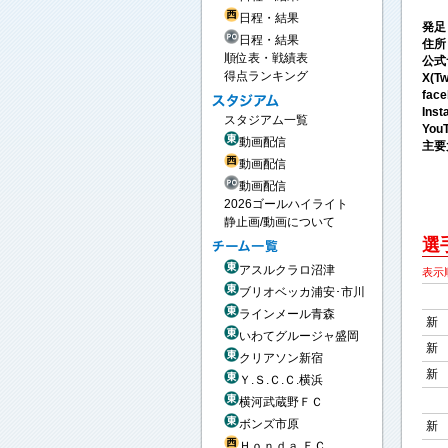
日程・結果
発足
日程・結果
住所
順位表・戦績表
公式
得点ランキング
X(Tw
fac
Ins
スタジアム一覧
You
動画配信
主要
動画配信
動画配信
2026ゴールハイライト
静止画/動画について
選
アスルクラロ沼津
表示
ブリオベッカ浦安･市川
ラインメール青森
新
いわてグルージャ盛岡
新
クリアソン新宿
新
Ｙ.Ｓ.Ｃ.Ｃ.横浜
横河武蔵野ＦＣ
ボンズ市原
新
Ｈｏｎｄａ ＦＣ