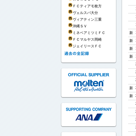
ＦＣティアモ枚方
ヴェルスパ大分
ヴィアティン三重
沖縄ＳＶ
新
ミネベアミツミＦＣ
ＦＣマルヤス岡崎
新
ジェイリースＦＣ
新
新
新
新