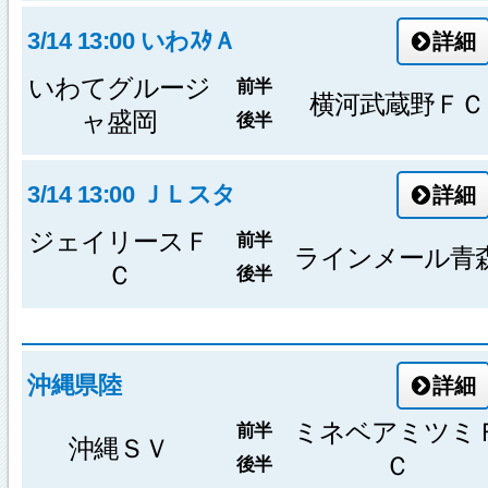
3/14 13:00 いわｽﾀＡ
詳細
いわてグルージ
前半
横河武蔵野ＦＣ
ャ盛岡
後半
3/14 13:00 ＪＬスタ
詳細
ジェイリースＦ
前半
ラインメール青
Ｃ
後半
沖縄県陸
詳細
ミネベアミツミ
前半
沖縄ＳＶ
Ｃ
後半