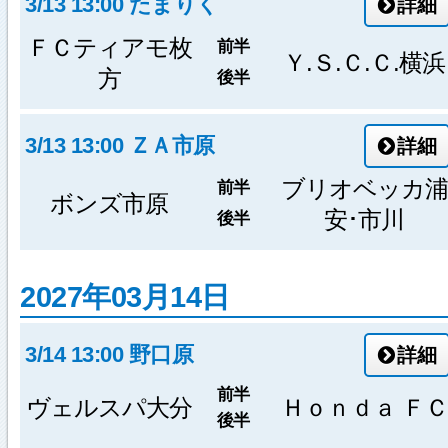
3/13 13:00 たまりく
詳細
ＦＣティアモ枚
前半
Ｙ.Ｓ.Ｃ.Ｃ.横浜
方
後半
3/13 13:00 ＺＡ市原
詳細
ブリオベッカ浦
前半
ボンズ市原
安･市川
後半
2027年03月14日
3/14 13:00 野口原
詳細
前半
ヴェルスパ大分
Ｈｏｎｄａ ＦＣ
後半