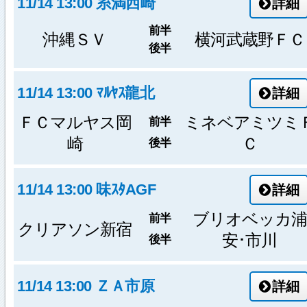
11/14 13:00 糸満西崎
詳細
前半
沖縄ＳＶ
横河武蔵野ＦＣ
後半
11/14 13:00 ﾏﾙﾔｽ龍北
詳細
ＦＣマルヤス岡
ミネベアミツミ
前半
崎
Ｃ
後半
11/14 13:00 味ｽﾀAGF
詳細
ブリオベッカ浦
前半
クリアソン新宿
安･市川
後半
11/14 13:00 ＺＡ市原
詳細