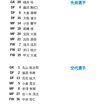
GK
28
桃井 玲
先発選手
DF
4
藤武 剛(C)
DF
6
大倉 康輝
DF
16
大島 遼介
MF
14
小笹 響平
MF
18
尾﨑 僚
MF
20
北田 大亜
MF
21
吉田 朋恭
FW
7
清川 流石
FW
17
井口 椋介
FW
19
甲元 大成
GK
1
丸山 聡太郎
交代選手
DF
2
篠原 和希
DF
13
瓜生 紘大
MF
5
小倉 貫太
MF
8
斧澤 隼輝
MF
27
佐々木 滉太
FW
36
中井 崇仁