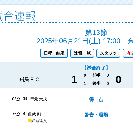
第13節
2025年06月21日(土) 17:00
日程・結果
速報一覧
スタッツ
【試合終了】
0
前半
0
1
0
飛鳥ＦＣ
1
後半
0
19
62分
甲元 大成
得 点
4
75分
藤武 剛
警告・退場
繰返違反