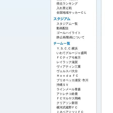
得点ランキング
入れ替え戦
全国地域サッカーＣＬ
スタジアム一覧
動画配信
ゴールハイライト
静止画/動画について
Ｙ.Ｓ.Ｃ.Ｃ.横浜
いわてグルージャ盛岡
ＦＣティアモ枚方
レイラック滋賀
ヴィアティン三重
ヴェルスパ大分
Ｈｏｎｄａ ＦＣ
ブリオベッカ浦安･市川
沖縄ＳＶ
ラインメール青森
アトレチコ鈴鹿
ＦＣマルヤス岡崎
クリアソン新宿
横河武蔵野ＦＣ
ミネベアミツミＦＣ