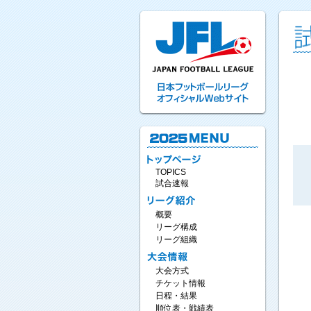
TOPICS
試合速報
概要
リーグ構成
リーグ組織
大会方式
チケット情報
日程・結果
順位表・戦績表