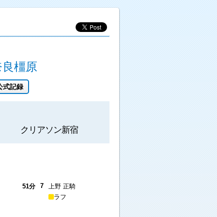
奈良橿原
公式記録
クリアソン新宿
7
51分
上野 正騎
ラフ