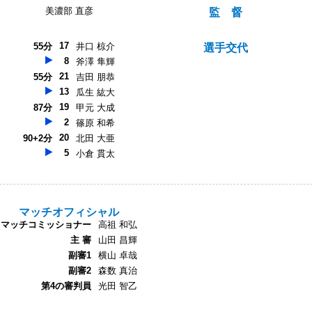
美濃部 直彦
監 督
17
55分
井口 椋介
選手交代
8
斧澤 隼輝
21
55分
吉田 朋恭
13
瓜生 紘大
19
87分
甲元 大成
2
篠原 和希
20
90+2分
北田 大亜
5
小倉 貫太
マッチオフィシャル
マッチコミッショナー
高祖 和弘
主 審
山田 昌輝
副審1
横山 卓哉
副審2
森数 真治
第4の審判員
光田 智乙