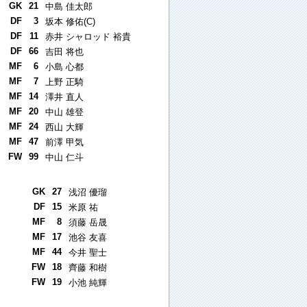
GK
21
中島 佳太郎
DF
3
坂本 修佑(C)
DF
11
赤井 シャロッド 裕貴
DF
66
吉田 将也
MF
6
小島 心都
MF
7
上野 正騎
MF
14
澤井 直人
MF
20
中山 雄登
MF
24
西山 大輝
MF
47
前澤 甲気
FW
99
中山 仁斗
GK
27
浅沼 優瑠
DF
15
米原 祐
MF
8
須藤 岳晟
MF
17
池谷 友喜
MF
44
今井 聖士
FW
18
齊藤 和樹
FW
19
小池 純輝