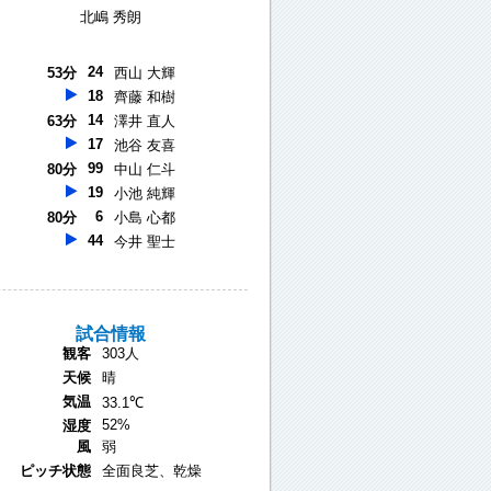
北嶋 秀朗
24
53分
西山 大輝
18
齊藤 和樹
14
63分
澤井 直人
17
池谷 友喜
99
80分
中山 仁斗
19
小池 純輝
6
80分
小島 心都
44
今井 聖士
試合情報
観客
303人
天候
晴
気温
33.1℃
52%
湿度
風
弱
ピッチ状態
全面良芝、乾燥