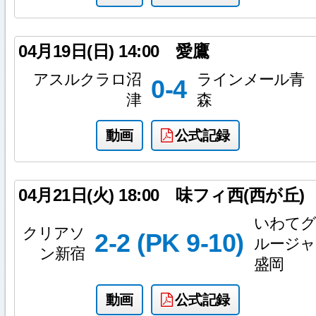
04月19日(日)
14:00
愛鷹
アスルクラロ沼
ラインメール青
0-4
津
森
動画
公式記録
04月21日(火)
18:00
味フィ西(西が丘)
いわてグ
クリアソ
2-2 (PK 9-10)
ルージャ
ン新宿
盛岡
動画
公式記録