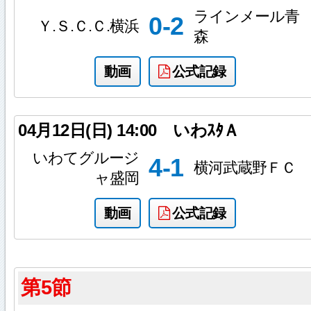
ラインメール青
0-2
Ｙ.Ｓ.Ｃ.Ｃ.横浜
森
動画
公式記録
04月12日(日)
14:00
いわｽﾀＡ
いわてグルージ
4-1
横河武蔵野ＦＣ
ャ盛岡
動画
公式記録
第5節