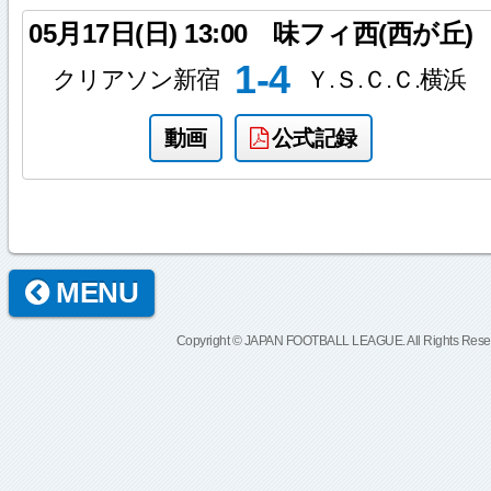
05月17日(日)
13:00
味フィ西(西が丘)
1-4
クリアソン新宿
Ｙ.Ｓ.Ｃ.Ｃ.横浜
動画
公式記録
MENU
Copyright © JAPAN FOOTBALL LEAGUE. All Rights Rese