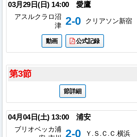
03月29日(日)
14:00
愛鷹
アスルクラロ沼
2-0
クリアソン新宿
津
動画
公式記録
第3節
節詳細
04月04日(土)
13:00
浦安
ブリオベッカ浦
2-0
Ｙ.Ｓ.Ｃ.Ｃ.横浜