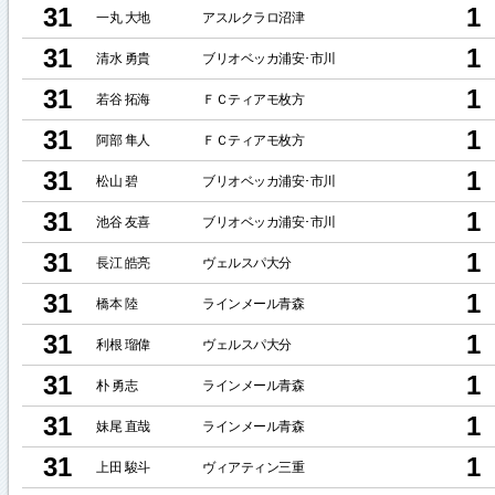
31
1
一丸 大地
アスルクラロ沼津
31
1
清水 勇貴
ブリオベッカ浦安･市川
31
1
若谷 拓海
ＦＣティアモ枚方
31
1
阿部 隼人
ＦＣティアモ枚方
31
1
松山 碧
ブリオベッカ浦安･市川
31
1
池谷 友喜
ブリオベッカ浦安･市川
31
1
長江 皓亮
ヴェルスパ大分
31
1
橋本 陸
ラインメール青森
31
1
利根 瑠偉
ヴェルスパ大分
31
1
朴 勇志
ラインメール青森
31
1
妹尾 直哉
ラインメール青森
31
1
上田 駿斗
ヴィアティン三重