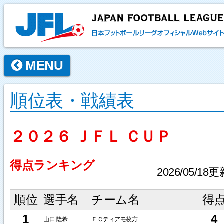
MENU
順位表・戦績表
２０２６ ＪＦＬ ＣＵＰ
得点ランキング
2026/05/18更
順位
選手名
チーム名
得
1
4
山口 隆希
ＦＣティアモ枚方