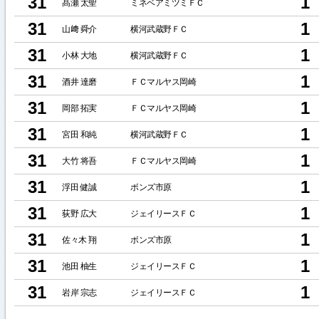
31
1
髙瀬 太聖
ミネベアミツミＦＣ
31
1
山﨑 舜介
横河武蔵野ＦＣ
31
1
小林 大地
横河武蔵野ＦＣ
31
1
酒井 達磨
ＦＣマルヤス岡崎
31
1
岡部 拓実
ＦＣマルヤス岡崎
31
1
宮田 和純
横河武蔵野ＦＣ
31
1
大竹 将吾
ＦＣマルヤス岡崎
31
1
浮田 健誠
ボンズ市原
31
1
荻野 広大
ジェイリースＦＣ
31
1
佐々木 翔
ボンズ市原
31
1
池田 柚生
ジェイリースＦＣ
31
1
岩岸 宗志
ジェイリースＦＣ