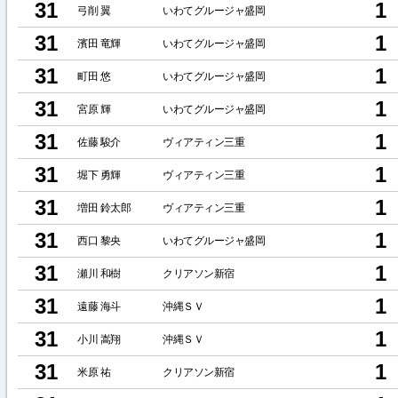
31
1
弓削 翼
いわてグルージャ盛岡
31
1
濱田 竜輝
いわてグルージャ盛岡
31
1
町田 悠
いわてグルージャ盛岡
31
1
宮原 輝
いわてグルージャ盛岡
31
1
佐藤 駿介
ヴィアティン三重
31
1
堀下 勇輝
ヴィアティン三重
31
1
増田 鈴太郎
ヴィアティン三重
31
1
西口 黎央
いわてグルージャ盛岡
31
1
瀬川 和樹
クリアソン新宿
31
1
遠藤 海斗
沖縄ＳＶ
31
1
小川 嵩翔
沖縄ＳＶ
31
1
米原 祐
クリアソン新宿