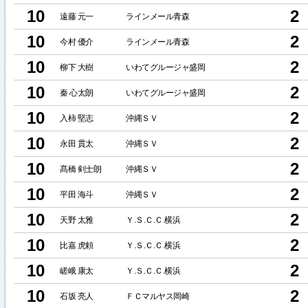
10
2
遠藤 元一
ラインメール青森
10
2
今村 優介
ラインメール青森
10
2
柳下 大樹
いわてグルージャ盛岡
10
2
秦 心太朗
いわてグルージャ盛岡
10
2
入柿 堅志
沖縄ＳＶ
10
2
永田 貫太
沖縄ＳＶ
10
2
髙橋 剣士朗
沖縄ＳＶ
10
2
平田 海斗
沖縄ＳＶ
10
2
天野 太雅
Ｙ.Ｓ.Ｃ.Ｃ.横浜
10
2
比嘉 虎頼
Ｙ.Ｓ.Ｃ.Ｃ.横浜
10
2
嵯峨 康太
Ｙ.Ｓ.Ｃ.Ｃ.横浜
10
2
石坂 亮人
ＦＣマルヤス岡崎