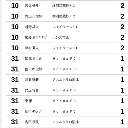
10
2
宮寺 優斗
横河武蔵野ＦＣ
10
2
内山田 太輝
横河武蔵野ＦＣ
10
2
越野 雄太
ジェイリースＦＣ
10
2
加藤 勇司ﾍﾞｻｰﾅ
ボンズ市原
10
2
津村 夢人
ジェイリースＦＣ
31
1
知花 康士朗
Ｈｏｎｄａ ＦＣ
31
1
佐々木 俊輝
Ｈｏｎｄａ ＦＣ
31
1
川又 堅碁
アスルクラロ沼津
31
1
児玉 怜音
Ｈｏｎｄａ ＦＣ
31
1
東 廉
Ｈｏｎｄａ ＦＣ
31
1
庄司 夢ノ介
Ｈｏｎｄａ ＦＣ
31
1
内田 優晟
アスルクラロ沼津