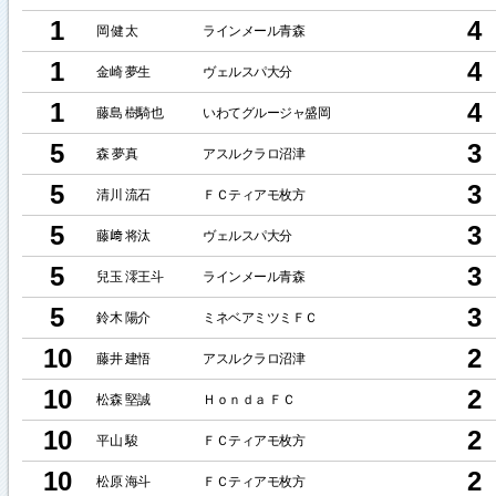
1
4
岡 健太
ラインメール青森
1
4
金崎 夢生
ヴェルスパ大分
1
4
藤島 樹騎也
いわてグルージャ盛岡
5
3
森 夢真
アスルクラロ沼津
5
3
清川 流石
ＦＣティアモ枚方
5
3
藤﨑 将汰
ヴェルスパ大分
5
3
兒玉 澪王斗
ラインメール青森
5
3
鈴木 陽介
ミネベアミツミＦＣ
10
2
藤井 建悟
アスルクラロ沼津
10
2
松森 堅誠
Ｈｏｎｄａ ＦＣ
10
2
平山 駿
ＦＣティアモ枚方
10
2
松原 海斗
ＦＣティアモ枚方