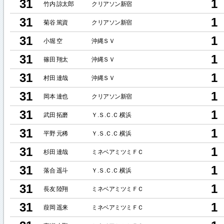
31
1
竹内 諒太郎
クリアソン新宿
31
1
菊谷 篤資
クリアソン新宿
31
1
小堀 空
沖縄ＳＶ
31
1
篠田 翔太
沖縄ＳＶ
31
1
村田 達哉
沖縄ＳＶ
31
1
岡本 達也
クリアソン新宿
31
1
武田 拓磨
Ｙ.Ｓ.Ｃ.Ｃ.横浜
31
1
平野 元稀
Ｙ.Ｓ.Ｃ.Ｃ.横浜
31
1
杉田 達哉
ミネベアミツミＦＣ
31
1
落合 遥斗
Ｙ.Ｓ.Ｃ.Ｃ.横浜
31
1
長友 陸翔
ミネベアミツミＦＣ
31
1
葭岡 遥来
ミネベアミツミＦＣ