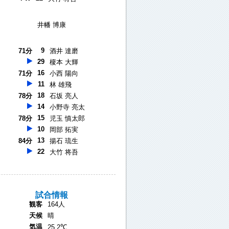
井幡 博康
9
71分
酒井 達磨
29
榎本 大輝
16
71分
小西 陽向
11
林 雄飛
18
78分
石坂 亮人
14
小野寺 亮太
15
78分
児玉 慎太郎
10
岡部 拓実
13
84分
揚石 琉生
22
大竹 将吾
試合情報
観客
164人
天候
晴
気温
25.2℃