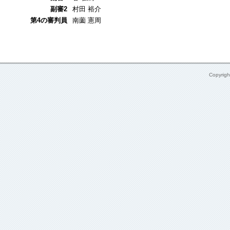
副審2
村田 裕介
第4の審判員
南薗 憲周
Copyrig