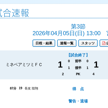
第3節
2026年04月05日(日) 13:00
日程・結果
速報一覧
スタッツ
【試合終了】
0
前半
0
1
1
ミネベアミツミＦＣ
1
後半
1
2
PK
4
19
87分
長友 陸翔
得 点
警告・退場