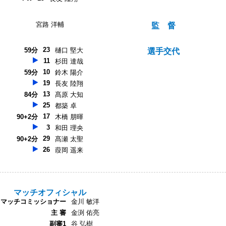
宮路 洋輔
監 督
23
59分
樋口 堅大
選手交代
11
杉田 達哉
10
59分
鈴木 陽介
19
長友 陸翔
13
84分
髙原 大知
25
都築 卓
17
90+2分
木橋 朋暉
3
和田 理央
29
90+2分
髙瀬 太聖
26
葭岡 遥来
マッチオフィシャル
マッチコミッショナー
金川 敏洋
主 審
金渕 佑亮
副審1
谷 弘樹