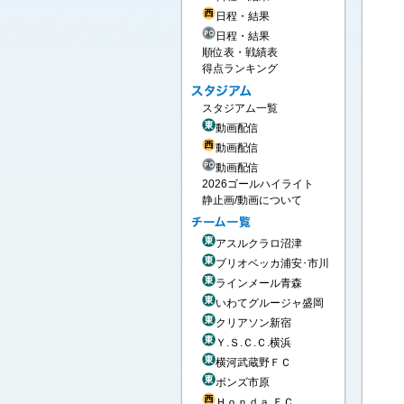
日程・結果
日程・結果
順位表・戦績表
得点ランキング
スタジアム一覧
動画配信
動画配信
動画配信
2026ゴールハイライト
静止画/動画について
アスルクラロ沼津
ブリオベッカ浦安･市川
ラインメール青森
いわてグルージャ盛岡
クリアソン新宿
Ｙ.Ｓ.Ｃ.Ｃ.横浜
横河武蔵野ＦＣ
ボンズ市原
Ｈｏｎｄａ ＦＣ