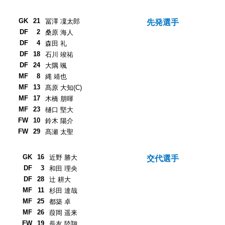
GK
21
冨澤 凜太郎
先発選手
DF
2
桑原 海人
DF
4
森田 礼
DF
18
石川 竣祐
DF
24
大隅 颯
MF
8
縄 靖也
MF
13
髙原 大知(C)
MF
17
木橋 朋暉
MF
23
樋口 堅大
FW
10
鈴木 陽介
FW
29
髙瀬 太聖
GK
16
近野 勝大
交代選手
DF
3
和田 理央
DF
28
辻 耕大
MF
11
杉田 達哉
MF
25
都築 卓
MF
26
葭岡 遥来
FW
19
長友 陸翔