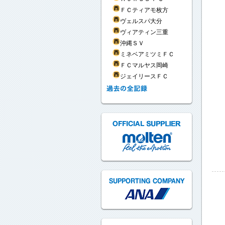
ＦＣティアモ枚方
ヴェルスパ大分
ヴィアティン三重
沖縄ＳＶ
ミネベアミツミＦＣ
ＦＣマルヤス岡崎
ジェイリースＦＣ