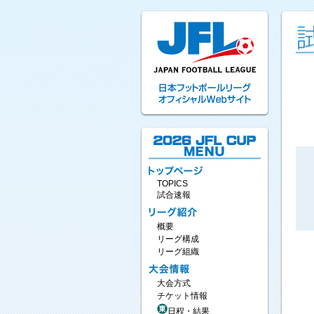
TOPICS
試合速報
概要
リーグ構成
リーグ組織
大会方式
チケット情報
日程・結果