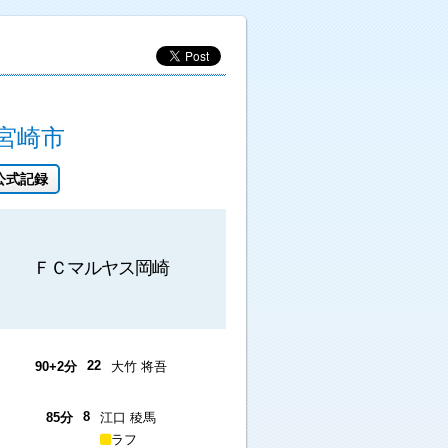
宮崎市
公式記録
ＦＣマルヤス岡崎
22
90+2分
大竹 将吾
8
85分
江口 稜馬
ラフ