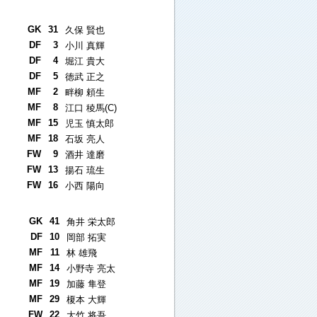
GK
31
久保 賢也
DF
3
小川 真輝
DF
4
堀江 貴大
DF
5
徳武 正之
MF
2
畔柳 頼生
MF
8
江口 稜馬(C)
MF
15
児玉 慎太郎
MF
18
石坂 亮人
FW
9
酒井 達磨
FW
13
揚石 琉生
FW
16
小西 陽向
GK
41
角井 栄太郎
DF
10
岡部 拓実
MF
11
林 雄飛
MF
14
小野寺 亮太
MF
19
加藤 隼登
MF
29
榎本 大輝
FW
22
大竹 将吾