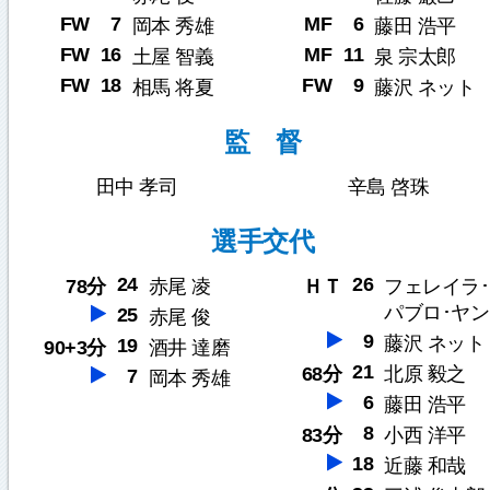
FW
7
MF
6
岡本 秀雄
藤田 浩平
FW
16
MF
11
土屋 智義
泉 宗太郎
FW
18
FW
9
相馬 将夏
藤沢 ネット
監 督
田中 孝司
辛島 啓珠
選手交代
24
26
78分
赤尾 凌
ＨＴ
フェレイラ･
パブロ･ヤン
25
赤尾 俊
9
藤沢 ネット
19
90+3分
酒井 達磨
21
68分
北原 毅之
7
岡本 秀雄
6
藤田 浩平
8
83分
小西 洋平
18
近藤 和哉