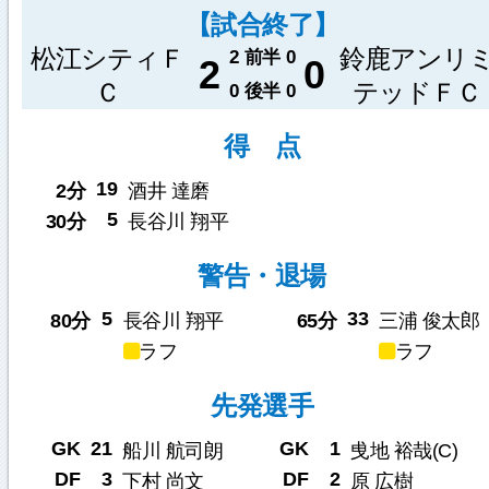
【試合終了】
松江シティＦ
鈴鹿アンリ
2
前半
0
2
0
Ｃ
テッドＦＣ
0
後半
0
得 点
19
2分
酒井 達磨
5
30分
長谷川 翔平
警告・退場
5
33
80分
長谷川 翔平
65分
三浦 俊太郎
ラフ
ラフ
先発選手
GK
21
GK
1
船川 航司朗
曵地 裕哉(C)
DF
3
DF
2
下村 尚文
原 広樹