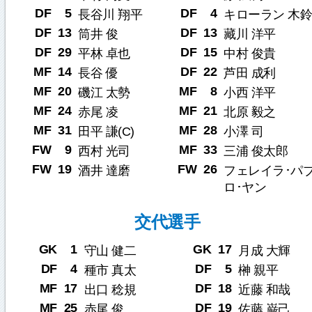
DF
5
DF
4
長谷川 翔平
キローラン 木鈴
DF
13
DF
13
筒井 俊
藏川 洋平
DF
29
DF
15
平林 卓也
中村 俊貴
MF
14
DF
22
長谷 優
芦田 成利
MF
20
MF
8
磯江 太勢
小西 洋平
MF
24
MF
21
赤尾 凌
北原 毅之
MF
31
MF
28
田平 謙(C)
小澤 司
FW
9
MF
33
西村 光司
三浦 俊太郎
FW
19
FW
26
酒井 達磨
フェレイラ･パ
ロ･ヤン
交代選手
GK
1
GK
17
守山 健二
月成 大輝
DF
4
DF
5
種市 真太
榊 親平
MF
17
DF
18
出口 稔規
近藤 和哉
MF
25
DF
19
赤尾 俊
佐藤 巌己