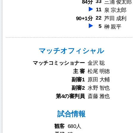
33
84分
三浦 俊太郎
11
泉 宗太郎
22
90+1分
芦田 成利
5
榊 親平
マッチオフィシャル
マッチコミッショナー
金沢 聡
主 審
松尾 明徳
副審1
原田 大輔
副審2
水野 智也
第4の審判員
斎藤 雅也
試合情報
観客
680人