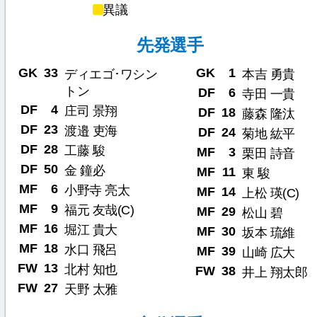
異議
先発選手
GK
33
GK
1
ディエゴ･ワシン
本吉 勇貴
トン
DF
6
寺田 一貴
DF
4
庄司 景翔
DF
18
藤森 隆汰
DF
23
渡邉 吏海
DF
24
菊地 紘平
DF
28
工藤 駿
MF
3
栗田 詩音
DF
50
金 鐘必
MF
11
東 駿
MF
6
小野寺 亮太
MF
14
上松 瑛(C)
MF
9
福元 友哉(C)
MF
29
松山 碧
MF
16
堀江 貴大
MF
30
坂本 琉維
MF
18
水口 飛呂
MF
39
山崎 広大
FW
13
北村 知也
FW
38
井上 翔太郎
FW
27
天野 太雅