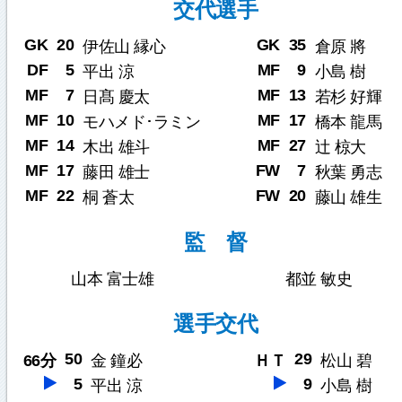
交代選手
GK
20
GK
35
伊佐山 縁心
倉原 將
DF
5
MF
9
平出 涼
小島 樹
MF
7
MF
13
日髙 慶太
若杉 好輝
MF
10
MF
17
モハメド･ラミン
橋本 龍馬
MF
14
MF
27
木出 雄斗
辻 椋大
MF
17
FW
7
藤田 雄士
秋葉 勇志
MF
22
FW
20
桐 蒼太
藤山 雄生
監 督
山本 富士雄
都並 敏史
選手交代
50
29
66分
金 鐘必
ＨＴ
松山 碧
5
9
平出 涼
小島 樹