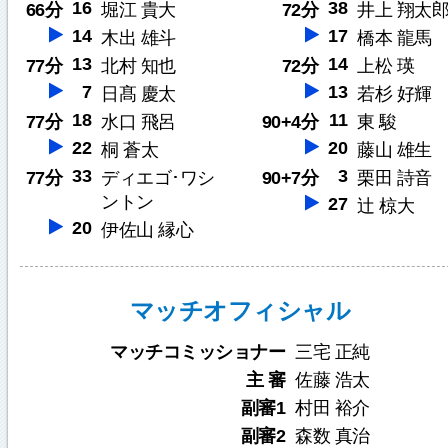
16
38
66分
堀江 貴大
72分
井上 翔太
14
17
木出 雄斗
橋本 龍馬
13
14
77分
北村 知也
72分
上松 瑛
7
13
日髙 慶太
若杉 好輝
18
11
77分
水口 飛呂
90+4分
東 駿
22
20
桐 蒼太
藤山 雄生
33
3
77分
ディエゴ･ワシ
90+7分
栗田 詩音
ントン
27
辻 椋大
20
伊佐山 縁心
マッチオフィシャル
マッチコミッショナー
三宅 正純
主 審
佐藤 浩太
副審1
村田 裕介
副審2
森数 真治