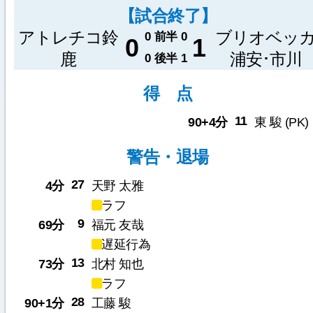
【試合終了】
アトレチコ鈴
ブリオベッ
0
前半
0
0
1
鹿
浦安･市川
0
後半
1
得 点
11
90+4分
東 駿 (PK)
警告・退場
27
4分
天野 太雅
ラフ
9
69分
福元 友哉
遅延行為
13
73分
北村 知也
ラフ
28
90+1分
工藤 駿