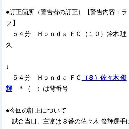
●訂正箇所（警告者の訂正）【警告内容：ラ
フ】
５４分 Ｈｏｎｄａ ＦＣ（１０）鈴木 理
久
↓
５４分 Ｈｏｎｄａ ＦＣ
（８）佐々木 俊
輝
＊（ ）は背番号
●今回の訂正について
試合当日、主審は８番の佐々木 俊輝選手