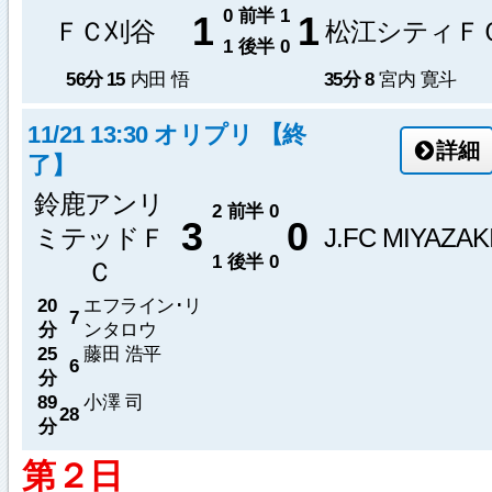
0
前半
1
1
1
ＦＣ刈谷
松江シティＦ
1
後半
0
56分
15
内田 悟
35分
8
宮内 寛斗
11/21 13:30 オリプリ 【終
詳細
了】
鈴鹿アンリ
2
前半
0
3
0
ミテッドＦ
J.FC MIYAZAK
1
後半
0
Ｃ
20
エフライン･リ
7
分
ンタロウ
25
藤田 浩平
6
分
89
小澤 司
28
分
第２日