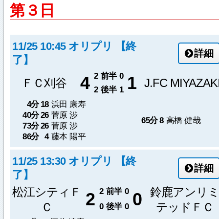
第３日
11/25 10:45 オリプリ 【終
詳細
了】
2
前半
0
4
1
ＦＣ刈谷
J.FC MIYAZAK
2
後半
1
4分
18
浜田 康寿
40分
26
菅原 渉
65分
8
高橋 健哉
73分
26
菅原 渉
86分
4
藤本 陽平
11/25 13:30 オリプリ 【終
詳細
了】
松江シティＦ
鈴鹿アンリ
2
前半
0
2
0
Ｃ
テッドＦＣ
0
後半
0