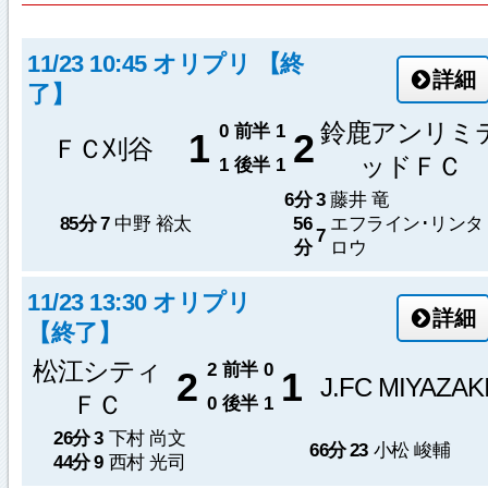
11/23 10:45 オリプリ 【終
詳細
了】
鈴鹿アンリミ
0
前半
1
1
2
ＦＣ刈谷
ッドＦＣ
1
後半
1
6分
3
藤井 竜
85分
7
中野 裕太
56
エフライン･リンタ
7
分
ロウ
11/23 13:30 オリプリ
詳細
【終了】
松江シティ
2
前半
0
2
1
J.FC MIYAZAK
ＦＣ
0
後半
1
26分
3
下村 尚文
66分
23
小松 峻輔
44分
9
西村 光司