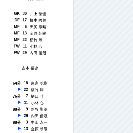
GK
30
井上 聖也
DF
17
橋本 峻輝
MF
6
田尻 康晴
MF
13
金原 朝陽
MF
22
横竹 翔
FW
11
小林 心
FW
29
内田 優晟
吉本 岳史
18
64分
東家 聡樹
22
横竹 翔
7
76分
樋口 叶
11
小林 心
9
88分
新谷 聖基
29
内田 優晟
3
88分
中田 永一
13
金原 朝陽