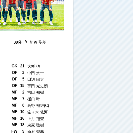
9
39分
新谷 聖基
GK
21
大杉 啓
DF
3
中田 永一
DF
5
田辺 陽太
DF
15
宇田 光史朗
MF
2
吉田 知樹
MF
7
樋口 叶
MF
8
高野 裕維(C)
MF
10
佐々木 敦河
MF
16
上月 翔聖
MF
18
東家 聡樹
FW
9
新谷 聖基