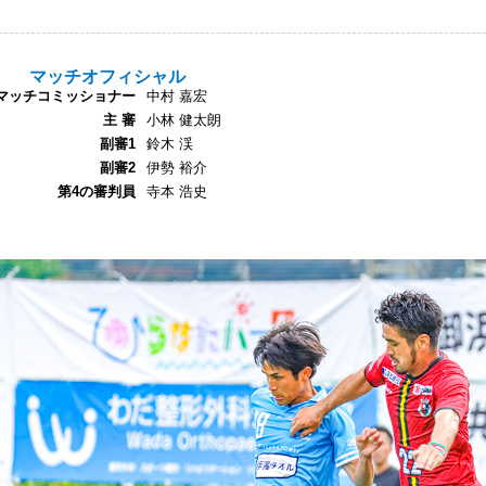
マッチオフィシャル
マッチコミッショナー
中村 嘉宏
主 審
小林 健太朗
副審1
鈴木 渓
副審2
伊勢 裕介
第4の審判員
寺本 浩史