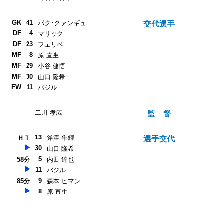
GK
41
パク･クァンギュ
交代選手
DF
4
マリック
DF
23
フェリペ
MF
8
原 直生
MF
29
小谷 健悟
MF
30
山口 隆希
FW
11
バジル
二川 孝広
監 督
13
ＨＴ
斧澤 隼輝
選手交代
30
山口 隆希
5
58分
内田 達也
11
バジル
9
85分
森本 ヒマン
8
原 直生