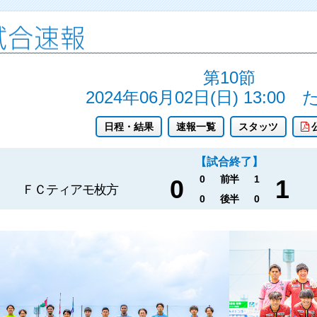
第10節
2024年06月02日(日) 13:00
日程・結果
速報一覧
スタッツ
【試合終了】
0
前半
1
0
1
ＦＣティアモ枚方
0
後半
0