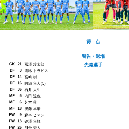
得 点
警告・退場
GK
21
冨澤 凜太郎
先発選手
DF
3
鷹啄 トラビス
DF
14
宮崎 樹
DF
16
阿部 隼人(C)
DF
36
石井 大生
MF
5
内田 達也
MF
6
芝本 蓮
MF
18
後藤 卓磨
FW
9
森本 ヒマン
FW
13
斧澤 隼輝
FW
26
河合 秀人