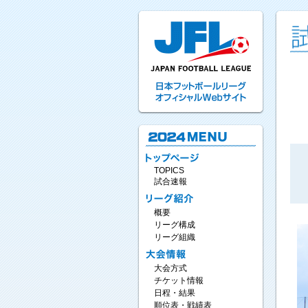
TOPICS
試合速報
概要
リーグ構成
リーグ組織
大会方式
チケット情報
日程・結果
順位表・戦績表