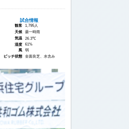
試合情報
観客
1,795人
天候
曇一時雨
気温
26.3℃
61%
湿度
風
弱
ピッチ状態
全面良芝、水含み