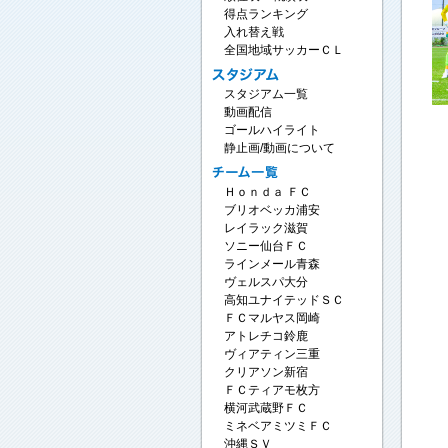
得点ランキング
入れ替え戦
全国地域サッカーＣＬ
スタジアム一覧
動画配信
ゴールハイライト
静止画/動画について
Ｈｏｎｄａ ＦＣ
ブリオベッカ浦安
レイラック滋賀
ソニー仙台ＦＣ
ラインメール青森
ヴェルスパ大分
高知ユナイテッドＳＣ
ＦＣマルヤス岡崎
アトレチコ鈴鹿
ヴィアティン三重
クリアソン新宿
ＦＣティアモ枚方
横河武蔵野ＦＣ
ミネベアミツミＦＣ
沖縄ＳＶ