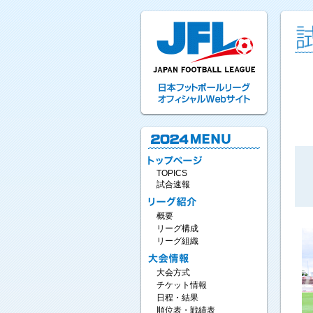
TOPICS
試合速報
概要
リーグ構成
リーグ組織
大会方式
チケット情報
日程・結果
順位表・戦績表