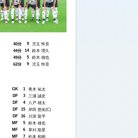
9
40分
児玉 怜音
14
44分
鈴木 理久
5
49分
鈴木 雄也
9
62分
児玉 怜音
GK
1
青木 祐太
DF
3
三浦 誠史
DF
4
八戸 雄太
DF
15
岸田 悠佑(C)
DF
16
川浪 龍平
MF
5
鈴木 雄也
MF
6
草刈 龍星
MF
7
松本 和樹