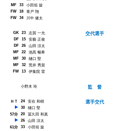
MF
33
小田垣 旋
FW
18
青戸 翔
FW
34
川中 健太
GK
23
志賀 一允
交代選手
DF
15
安藝 正俊
DF
26
山田 涼太
MF
22
池髙 暢希
MF
30
樋口 堅
MF
32
荒井 秀賀
FW
13
伊集院 雷
小野木 玲
監 督
24
ＨＴ
安在 和樹
選手交代
30
樋口 堅
20
57分
冨久田 和真
26
山田 涼太
33
61分
小田垣 旋