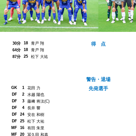
18
30分
青戸 翔
得 点
18
64分
青戸 翔
25
87分
松下 大祐
警告・退場
GK
1
花田 力
先発選手
DF
2
水越 陽也
DF
3
藤﨑 将汰(C)
DF
4
長井 響
DF
24
安在 和樹
DF
25
松下 大祐
MF
16
有田 朱里
MF
20
冨久田 和真