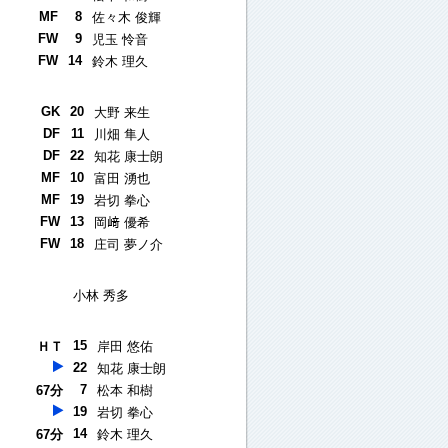
MF
8
佐々木 俊輝
FW
9
児玉 怜音
FW
14
鈴木 理久
GK
20
大野 来生
DF
11
川畑 隼人
DF
22
知花 康士朗
MF
10
富田 湧也
MF
19
岩切 拳心
FW
13
岡﨑 優希
FW
18
庄司 夢ノ介
小林 秀多
15
ＨＴ
岸田 悠佑
22
知花 康士朗
7
67分
松本 和樹
19
岩切 拳心
14
67分
鈴木 理久