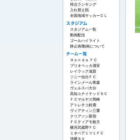
得点ランキング
入れ替え戦
全国地域サッカーＣＬ
スタジアム一覧
動画配信
ゴールハイライト
静止画/動画について
Ｈｏｎｄａ ＦＣ
ブリオベッカ浦安
レイラック滋賀
ソニー仙台ＦＣ
ラインメール青森
ヴェルスパ大分
高知ユナイテッドＳＣ
ＦＣマルヤス岡崎
アトレチコ鈴鹿
ヴィアティン三重
クリアソン新宿
ＦＣティアモ枚方
横河武蔵野ＦＣ
ミネベアミツミＦＣ
沖縄ＳＶ