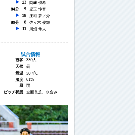
13
岡﨑 優希
9
84分
児玉 怜音
18
庄司 夢ノ介
8
89分
佐々木 俊輝
11
川畑 隼人
試合情報
観客
330人
天候
曇
気温
30.4℃
61%
湿度
風
弱
ピッチ状態
全面良芝、水含み