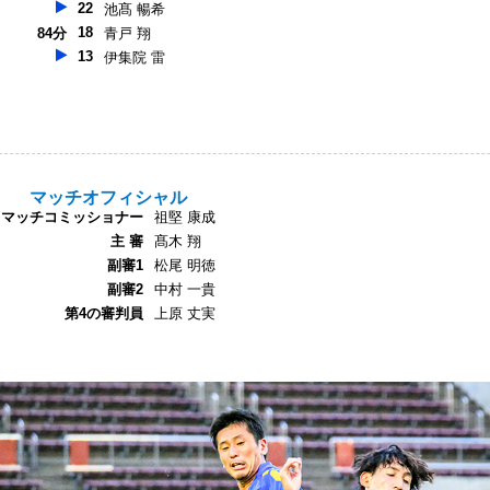
22
池髙 暢希
18
84分
青戸 翔
13
伊集院 雷
マッチオフィシャル
マッチコミッショナー
祖堅 康成
主 審
髙木 翔
副審1
松尾 明徳
副審2
中村 一貴
第4の審判員
上原 丈実