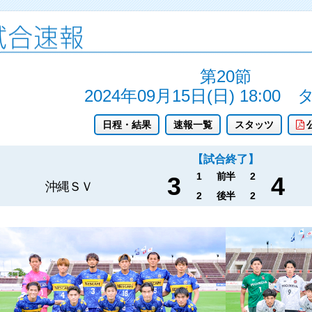
第20節
2024年09月15日(日) 18:00
日程・結果
速報一覧
スタッツ
【試合終了】
1
前半
2
3
4
沖縄ＳＶ
2
後半
2