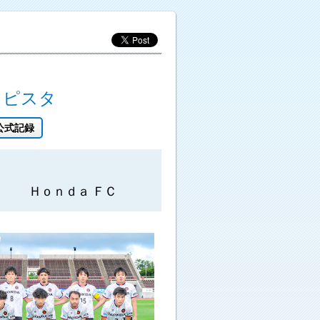
タピスタ
公式記録
Ｈｏｎｄａ ＦＣ